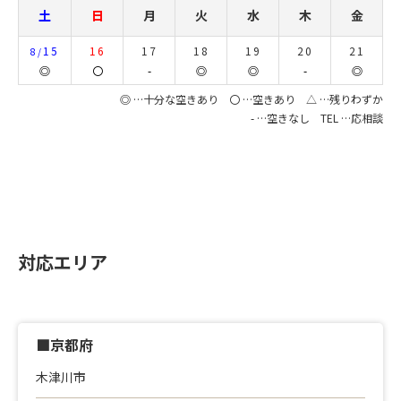
土
日
月
火
水
木
金
15
16
17
18
19
20
21
8/
◎
〇
-
◎
◎
-
◎
◎ …十分な空きあり 〇 …空きあり △ …残りわずか
- …空きなし TEL …応相談
対応エリア
■京都府
木津川市