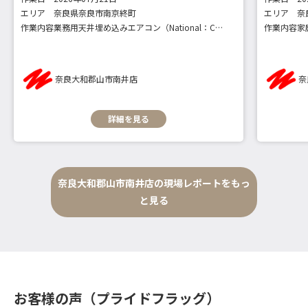
エリア
奈良県奈良市南京終町
エリア
奈
作業内容
業務用天井埋め込みエアコン（National：CS-P40UD）
作業内容
奈良大和郡山市南井店
奈
詳細を見る
奈良大和郡山市南井店の現場レポートをもっ
と見る
お客様の声（プライドフラッグ）