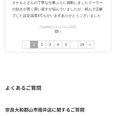
さかもとさんの丁寧な仕事ぶりに感動しましたクーラー
の効きが悪く買い直すか悩んでいましたが、頼んで正解
でした設定温度4℃ちがいますありがとうございました
(Googleのクチコミから引用)
1
«
1
2
3
4
5
...
19
»
よくあるご質問
奈良大和郡山市南井店に関するご質問