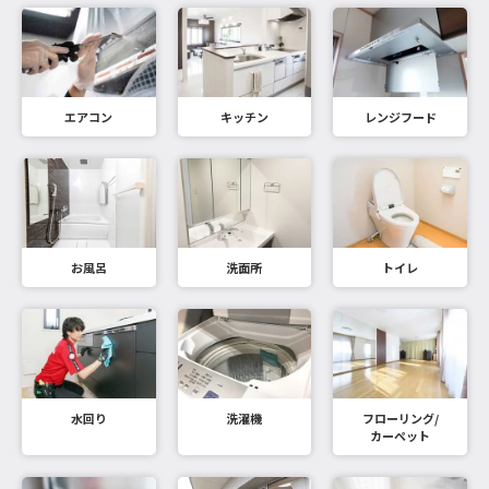
エアコン
キッチン
レンジフード
お風呂
洗面所
トイレ
水回り
洗濯機
フローリング/
カーペット