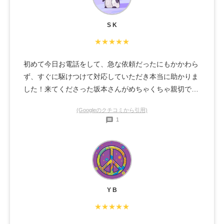
S K
★★★★★
初めて今日お電話をして、急な依頼だったにもかかわら
ず、すぐに駆けつけて対応していただき本当に助かりま
した！来てくださった坂本さんがめちゃくちゃ親切で、
掃除していただいた場所を驚くほどスピーディーかつ丁
(Googleのクチコミから引用)
寧にピカピカにしてくださいました。代表の有吉さんが
1
すぐに動いてくださりとても感謝しています！また絶対
におそうじ革命さんにお願いしたいです。本当にありが
とうございました！
Y B
★★★★★