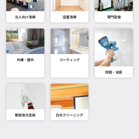
法人向け清掃
空室清掃
専門設備
外構・屋外
コーティング
除菌・消臭
壁紙復元塗装
白木クリーニング