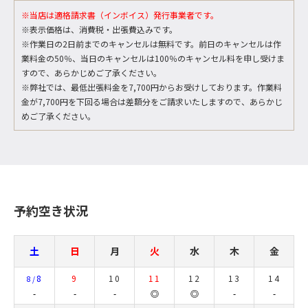
※当店は適格請求書（インボイス）発行事業者です。
※表示価格は、消費税・出張費込みです。
※作業日の2日前までのキャンセルは無料です。前日のキャンセルは作
業料金の50％、当日のキャンセルは100％のキャンセル料を申し受けま
すので、あらかじめご了承ください。
※弊社では、最低出張料金を7,700円からお受けしております。作業料
金が7,700円を下回る場合は差額分をご請求いたしますので、あらかじ
めご了承ください。
予約空き状況
土
日
月
火
水
木
金
8
9
10
11
12
13
14
8/
-
-
-
◎
◎
-
-