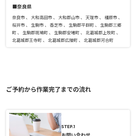
■奈良県
奈良市
、
大和高田市
、
大和郡山市
、
天理市
、
橿原市
、
桜井市
、
生駒市
、
香芝市
、
生駒郡平群町
、
生駒郡三郷
町
、
生駒郡斑鳩町
、
生駒郡安堵町
、
北葛城郡上牧町
、
北葛城郡王寺町
、
北葛城郡広陵町
、
北葛城郡河合町
ご予約から作業完了までの流れ
STEP.1
お問い合わせ