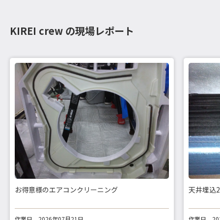
KIREI crew の現場レポート
お得意様のエアコンクリーニング
天井埋込
作業日
2026年07月21日
作業日
2