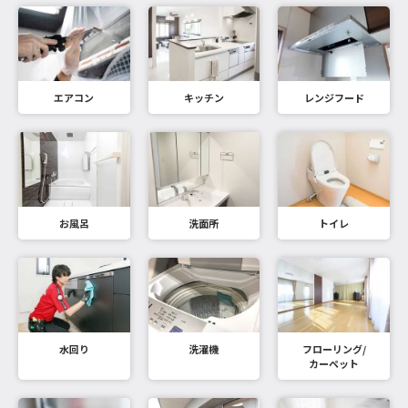
エアコン
キッチン
レンジフード
お風呂
洗面所
トイレ
水回り
洗濯機
フローリング/
カーペット