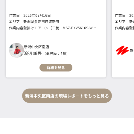
作業日
2026年07月16日
作業日
2
エリア
新潟県魚沼市日渡新田
エリア
新
作業内容
壁掛けエアコン（三菱：MSZ-BXV5616S-W / MSZ-BXV2516-W）
作業内容
壁
新潟中央区南店
新
渡辺 謙吾
（業界歴：9年）
詳細を見る
新潟中央区南店の現場レポートをもっと見る