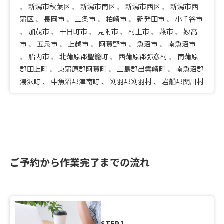
、
新潟市秋葉区
、
新潟市南区
、
新潟市西区
、
新潟市西
蒲区
、
長岡市
、
三条市
、
柏崎市
、
新発田市
、
小千谷市
、
加茂市
、
十日町市
、
見附市
、
村上市
、
燕市
、
妙高
市
、
五泉市
、
上越市
、
阿賀野市
、
魚沼市
、
南魚沼市
、
胎内市
、
北蒲原郡聖籠町
、
西蒲原郡弥彦村
、
南蒲原
郡田上町
、
東蒲原郡阿賀町
、
三島郡出雲崎町
、
南魚沼郡
湯沢町
、
中魚沼郡津南町
、
刈羽郡刈羽村
、
岩船郡関川村
ご予約から作業完了までの流れ