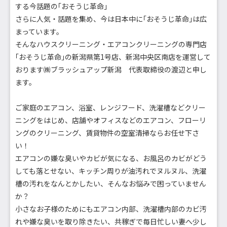
する今話題の｢おそうじ革命｣
さらに人気・話題を集め、今は日本中に｢おそうじ革命｣は広
まっています。
そんなハウスクリーニング・エアコンクリーニングの専門店
｢おそうじ革命｣の新潟県第1号店、新潟中央区南店を運営して
おります㈱ブラッシュアップ新潟 代表取締役の渡辺と申し
ます。
ご家庭のエアコン、浴室、レンジフード、洗濯槽などクリー
ニングをはじめ、店舗やオフィスなどのエアコン、フローリ
ングのクリーニング、賃貸物件の空室清掃ならお任せ下さ
い！
エアコンの嫌な臭いやカビが気になる、お風呂のカビがどう
しても落とせない、キッチン周りが油汚れでヌルヌル、洗濯
槽の汚れをなんとかしたい、そんなお悩みで困っていません
か？
小さなお子様のためにもエアコン内部、洗濯槽内部のカビ汚
れや嫌な臭いを取り除きたい、共稼ぎで毎日忙しい妻へ少し