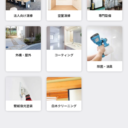
法人向け清掃
空室清掃
専門設備
外構・屋外
コーティング
除菌・消臭
壁紙復元塗装
白木クリーニング