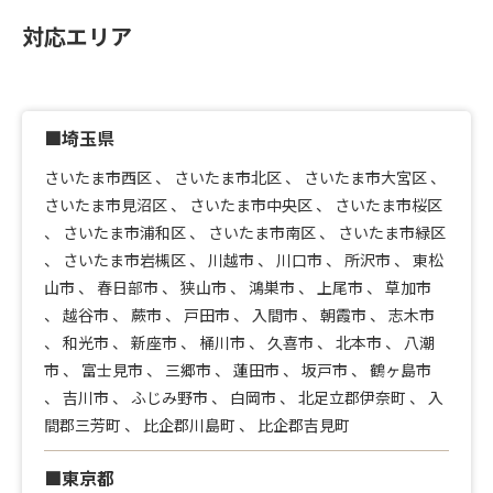
対応エリア
■埼玉県
さいたま市西区
、
さいたま市北区
、
さいたま市大宮区
、
さいたま市見沼区
、
さいたま市中央区
、
さいたま市桜区
、
さいたま市浦和区
、
さいたま市南区
、
さいたま市緑区
、
さいたま市岩槻区
、
川越市
、
川口市
、
所沢市
、
東松
山市
、
春日部市
、
狭山市
、
鴻巣市
、
上尾市
、
草加市
、
越谷市
、
蕨市
、
戸田市
、
入間市
、
朝霞市
、
志木市
、
和光市
、
新座市
、
桶川市
、
久喜市
、
北本市
、
八潮
市
、
富士見市
、
三郷市
、
蓮田市
、
坂戸市
、
鶴ヶ島市
、
吉川市
、
ふじみ野市
、
白岡市
、
北足立郡伊奈町
、
入
間郡三芳町
、
比企郡川島町
、
比企郡吉見町
■東京都