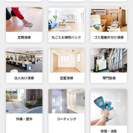
定期清掃
丸ごとお掃除パック
ゴミ屋敷片付け清掃
法人向け清掃
空室清掃
専門設備
外構・屋外
コーティング
除菌・消臭