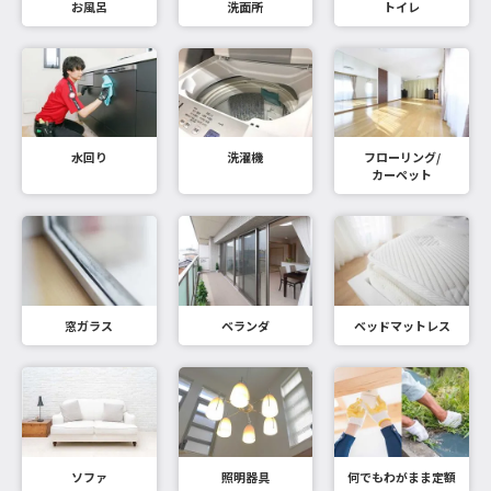
お風呂
洗面所
トイレ
水回り
洗濯機
フローリング/
カーペット
窓ガラス
ベランダ
ベッドマットレス
ソファ
照明器具
何でもわがまま定額