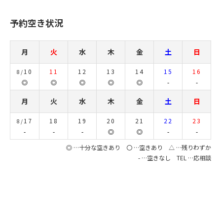
予約空き状況
月
火
水
木
金
土
日
10
11
12
13
14
15
16
8/
◎
◎
◎
◎
◎
-
-
月
火
水
木
金
土
日
17
18
19
20
21
22
23
8/
-
-
-
◎
◎
-
-
◎ …十分な空きあり 〇 …空きあり △ …残りわずか
- …空きなし TEL …応相談