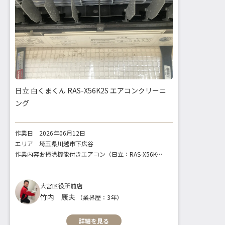
日立 白くまくん RAS-X56K2S エアコンクリーニ
ング
作業日
2026年06月12日
エリア
埼玉県川越市下広谷
作業内容
お掃除機能付きエアコン（日立：RAS-X56K2S）
大宮区役所前店
竹内 康夫
（業界歴：3年）
詳細を見る