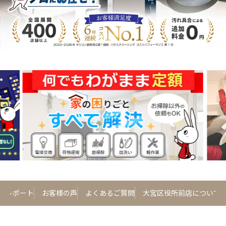
 の現場レポート
お客様の声
よくあるご質問
大宮区役所前店について