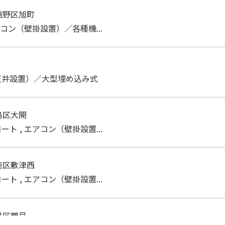
之江区御崎
室・洗面所・トイレ通常換気...
倍野区旭町
アコン（壁掛設置）／各種機...
天井設置）／大型埋め込み式
島区大開
ト , エアコン（壁掛設置...
速区敷津西