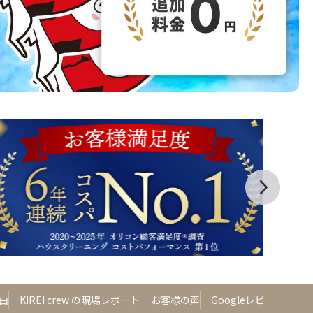
由
KIREI crew の現場レポート
お客様の声
Googleレビュー
よ