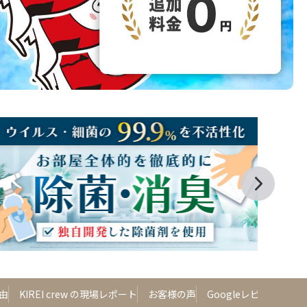
由
KIREI crew の現場レポート
お客様の声
Googleレビュー
よ