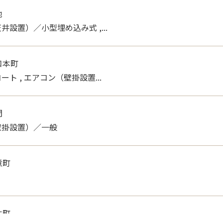
池
井設置）／小型埋め込み式 ,...
口本町
ト , エアコン（壁掛設置...
間
壁掛設置）／一般
意町
本町