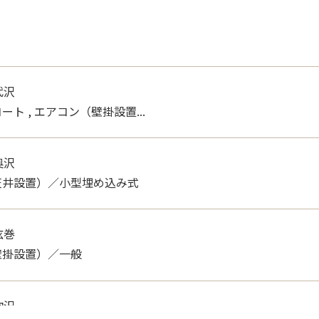
代沢
ト , エアコン（壁掛設置...
奥沢
天井設置）／小型埋め込み式
弦巻
壁掛設置）／一般
駒沢