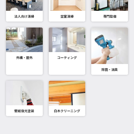
法人向け清掃
空室清掃
専門設備
外構・屋外
コーティング
除菌・消臭
壁紙復元塗装
白木クリーニング