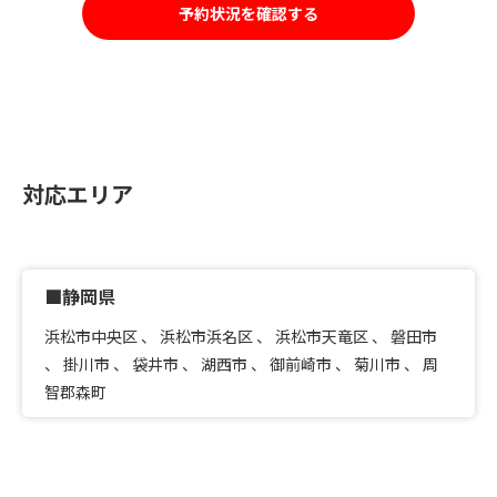
予約状況を確認する
対応エリア
■静岡県
浜松市中央区
、
浜松市浜名区
、
浜松市天竜区
、
磐田市
、
掛川市
、
袋井市
、
湖西市
、
御前崎市
、
菊川市
、
周
智郡森町