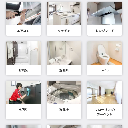
エアコン
キッチン
レンジフード
お風呂
洗面所
トイレ
水回り
洗濯機
フローリング/
カーペット