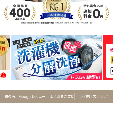
お客様の声
Googleレビュー
よくあるご質問
浜松東区店について