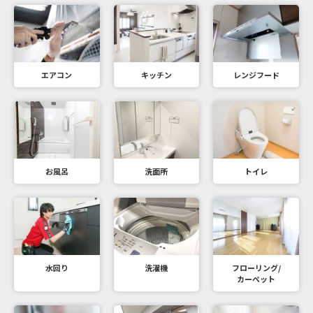
エアコン
キッチン
レンジフード
お風呂
洗面所
トイレ
水回り
洗濯機
フローリング/
カーペット