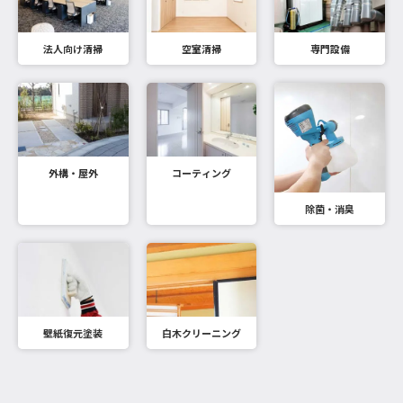
法人向け清掃
空室清掃
専門設備
外構・屋外
コーティング
除菌・消臭
壁紙復元塗装
白木クリーニング