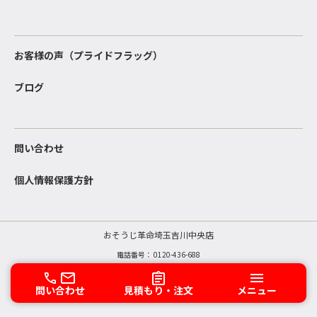
お客様の声（プライドフラッグ）
ブログ
問い合わせ
個人情報保護方針
おそうじ革命埼玉吉川中央店
電話番号：
0120-436-688
住所： 〒342-0061 埼玉県 吉川市中央2-48-5
問い合わせ
見積もり・注文
メニュー
Copyright © おそうじ革命 All rights reserved.