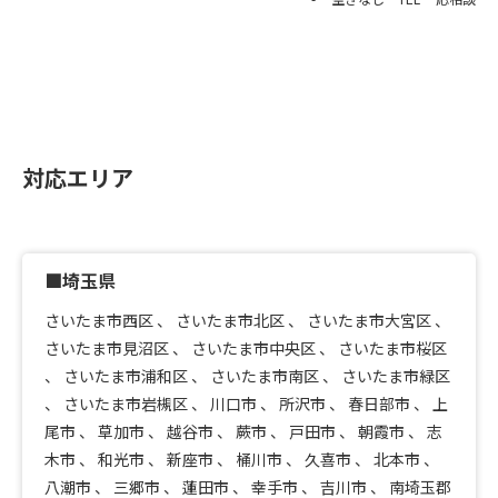
対応エリア
■埼玉県
さいたま市西区
、
さいたま市北区
、
さいたま市大宮区
、
さいたま市見沼区
、
さいたま市中央区
、
さいたま市桜区
、
さいたま市浦和区
、
さいたま市南区
、
さいたま市緑区
、
さいたま市岩槻区
、
川口市
、
所沢市
、
春日部市
、
上
尾市
、
草加市
、
越谷市
、
蕨市
、
戸田市
、
朝霞市
、
志
木市
、
和光市
、
新座市
、
桶川市
、
久喜市
、
北本市
、
八潮市
、
三郷市
、
蓮田市
、
幸手市
、
吉川市
、
南埼玉郡