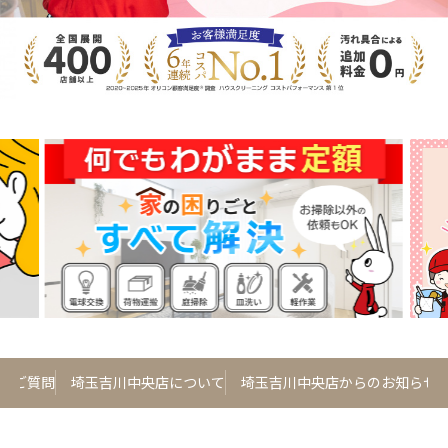
るご質問
埼玉吉川中央店について
埼玉吉川中央店からのお知らせ