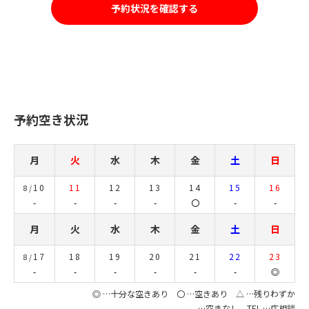
予約状況を確認する
予約空き状況
月
火
水
木
金
土
日
10
11
12
13
14
15
16
8/
-
-
-
-
〇
-
-
月
火
水
木
金
土
日
17
18
19
20
21
22
23
8/
-
-
-
-
-
-
◎
◎ …十分な空きあり 〇 …空きあり △ …残りわずか
- …空きなし TEL …応相談