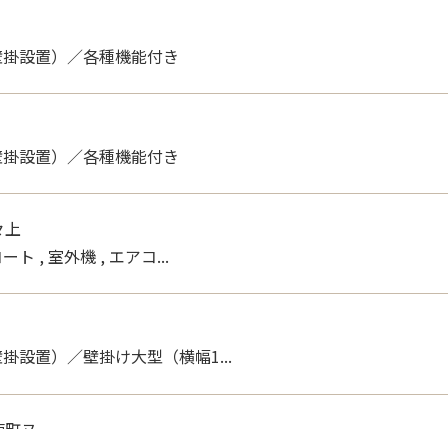
橋辻ケ堂
ト , エアコン（壁掛設置...
壁掛設置）／各種機能付き
壁掛設置）／各種機能付き
々上
 , 室外機 , エアコ...