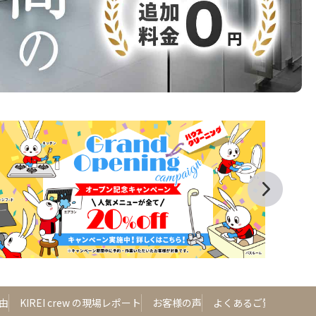
由
KIREI crew の現場レポート
お客様の声
よくあるご質問
山口