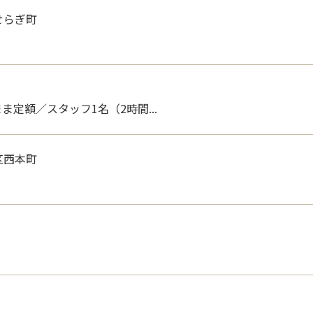
せらぎ町
ま定額／スタッフ1名（2時間...
区西本町