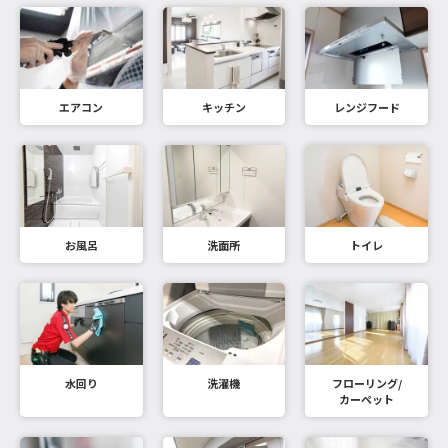
エアコン
キッチン
レンジフード
お風呂
洗面所
トイレ
水回り
洗濯機
フローリング/
カーペット