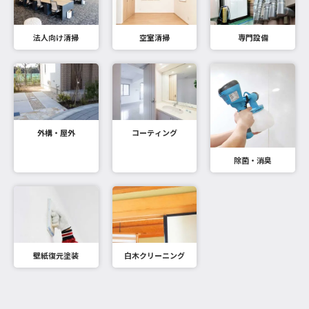
法人向け清掃
空室清掃
専門設備
外構・屋外
コーティング
除菌・消臭
壁紙復元塗装
白木クリーニング