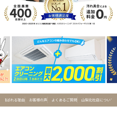
が選ばれる理由
お客様の声
よくあるご質問
山梨北杜店について