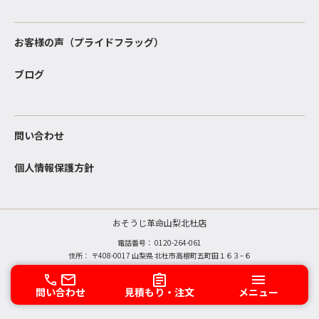
お客様の声（プライドフラッグ）
ブログ
問い合わせ
個人情報保護方針
おそうじ革命山梨北杜店
電話番号：
0120-264-061
住所： 〒408-0017 山梨県 北杜市高根町五町田１６３−６
Copyright © おそうじ革命 All rights reserved.
問い合わせ
見積もり・注文
メニュー