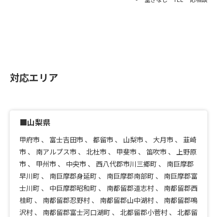
対応エリア
■山梨県
甲府市
、
富士吉田市
、
都留市
、
山梨市
、
大月市
、
韮崎
市
、
南アルプス市
、
北杜市
、
甲斐市
、
笛吹市
、
上野原
市
、
甲州市
、
中央市
、
西八代郡市川三郷町
、
南巨摩郡
早川町
、
南巨摩郡身延町
、
南巨摩郡南部町
、
南巨摩郡富
士川町
、
中巨摩郡昭和町
、
南都留郡道志村
、
南都留郡西
桂町
、
南都留郡忍野村
、
南都留郡山中湖村
、
南都留郡鳴
沢村
、
南都留郡富士河口湖町
、
北都留郡小菅村
、
北都留