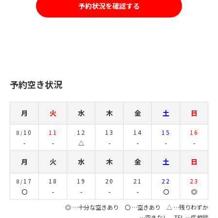
予約状況を確認する
予約空き状況
月
火
水
木
金
土
日
10
11
12
13
14
15
16
8/
-
-
△
-
-
-
-
月
火
水
木
金
土
日
17
18
19
20
21
22
23
8/
〇
-
-
-
-
〇
◎
◎ …十分な空きあり 〇 …空きあり △ …残りわずか
- …空きなし TEL …応相談