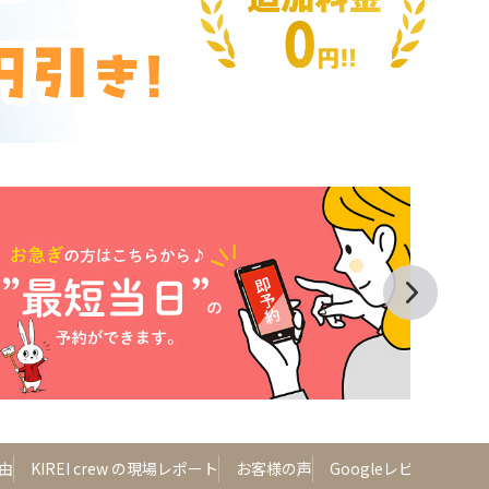
由
KIREI crew の現場レポート
お客様の声
Googleレビュー
よ