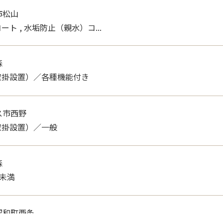
市松山
ト , 水垢防止（親水）コ...
森
壁掛設置）／各種機能付き
ス市西野
壁掛設置）／一般
森
g未満
昭和町西条