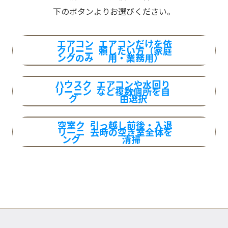
下のボタンよりお選びください。
エアコン
エアコンだけを依
クリーニ
頼したい方（家庭
ングのみ
用・業務用）
ハウスク
エアコンや水回り
リーニン
など複数個所を自
グ
由選択
空室ク
引っ越し前後・入退
リーニ
去時の空き室全体を
ング
清掃