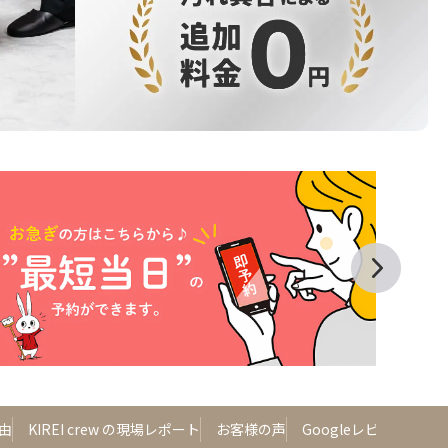
由
KIREI crew の現場レポート
お客様の声
Googleレビュー
よ