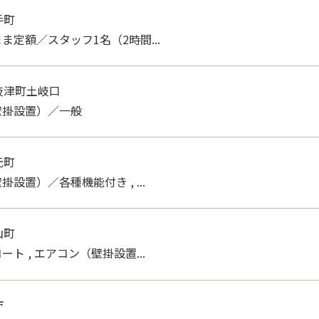
手町
ま定額／スタッフ1名（2時間...
岐津町土岐口
壁掛設置）／一般
元町
設置）／各種機能付き , ...
山町
ト , エアコン（壁掛設置...
市