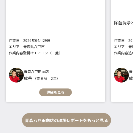
除菌洗浄
作業日
2026年04月29日
作業日
2
エリア
青森県八戸市
エリア
青
作業内容
壁掛けエアコン（三菱）
作業内容
追
青森八戸田向店
青
成谷
（業界歴：2年）
詳細を見る
青森八戸田向店の現場レポートをもっと見る