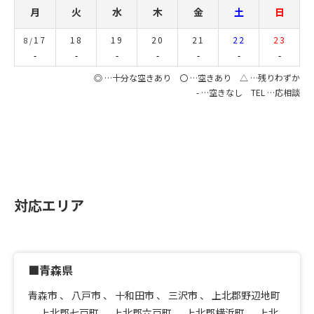
月
火
水
木
金
土
日
17
18
19
20
21
22
23
8/
-
-
-
-
-
-
-
◎ …十分な空きあり 〇 …空きあり △ …残りわずか
- …空きなし TEL …応相談
対応エリア
■青森県
青森市
、
八戸市
、
十和田市
、
三沢市
、
上北郡野辺地町
、
上北郡七戸町
、
上北郡六戸町
、
上北郡横浜町
、
上北