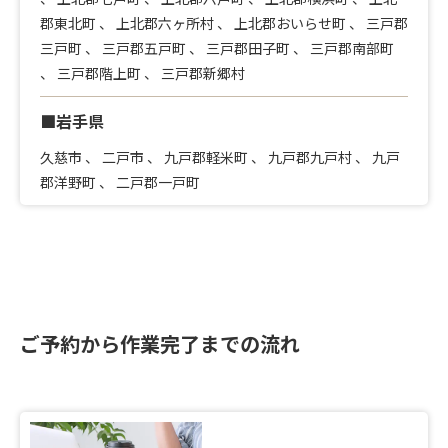
郡東北町
、
上北郡六ヶ所村
、
上北郡おいらせ町
、
三戸郡
三戸町
、
三戸郡五戸町
、
三戸郡田子町
、
三戸郡南部町
、
三戸郡階上町
、
三戸郡新郷村
■岩手県
久慈市
、
二戸市
、
九戸郡軽米町
、
九戸郡九戸村
、
九戸
郡洋野町
、
二戸郡一戸町
ご予約から作業完了までの流れ