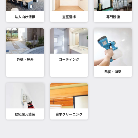
法人向け清掃
空室清掃
専門設備
外構・屋外
コーティング
除菌・消臭
壁紙復元塗装
白木クリーニング