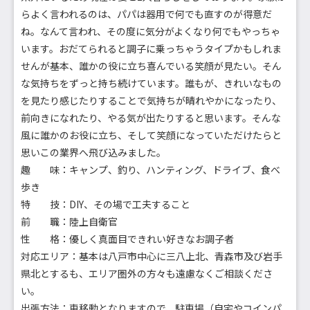
らよく言われるのは、パパは器用で何でも直すのが得意だ
ね。なんて言われ、その度に気分がよくなり何でもやっちゃ
います。おだてられると調子に乗っちゃうタイプかもしれま
せんが基本、誰かの役に立ち喜んでいる笑顔が見たい。そん
な気持ちをずっと持ち続けています。誰もが、きれいなもの
を見たり感じたりすることで気持ちが晴れやかになったり、
前向きになれたり、やる気が出たりすると思います。そんな
風に誰かのお役に立ち、そして笑顔になっていただけたらと
思いこの業界へ飛び込みました。
趣 味：キャンプ、釣り、ハンティング、ドライブ、食べ
歩き
特 技：DIY、その場で工夫すること
前 職：陸上自衛官
性 格：優しく真面目できれい好きなお調子者
対応エリア：基本は八戸市中心に三八上北、青森市及び岩手
県北とするも、エリア圏外の方々も遠慮なくご相談くださ
い。
出張方法：車移動となりますので、駐車場（自宅やコインパ