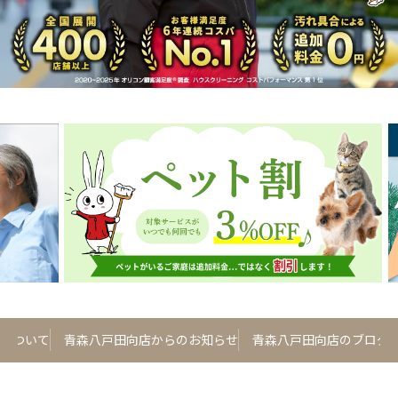
について
青森八戸田向店からのお知らせ
青森八戸田向店のブログ