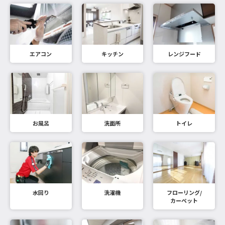
エアコン
キッチン
レンジフード
お風呂
洗面所
トイレ
水回り
洗濯機
フローリング/
カーペット