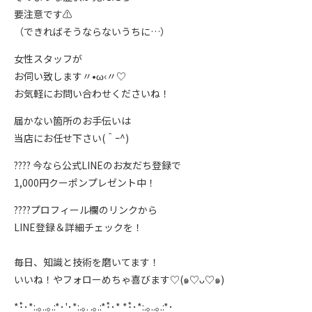
要注意です⚠️
（できればそうならないうちに…）
女性スタッフが
お伺い致します〃•ω‹〃♡
お気軽にお問い合わせくださいね！
届かない箇所のお手伝いは
当店にお任せ下さい(＾ｰ^)
???? 今なら公式LINEのお友だち登録で
1,000円クーポンプレゼント中！
????プロフィール欄のリンクから
LINE登録＆詳細チェックを！
⁡毎日、知識と技術を磨いてます！
いいね！やフォローめちゃ喜びます♡(๑♡ᴗ♡๑)
*･゚゚･*:.｡..｡.:*･'･*:.｡. .｡.:*･゚゚･* *･゚゚･*:.｡..｡.:*･