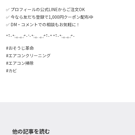
✅ プロフィールの公式LINEからご注文OK
✅ 今なら友だち登録で1,000円クーポン配布中
✅ DM・コメントでの相談もお気軽に！
*･゚゚･*:.｡..｡.:*･'･*:.｡. .｡.:*･゚゚･* *･゚゚･*:.｡..｡.:*･
#おそうじ革命
#エアコンクリーニング
#エアコン掃除
#カビ
他の記事を読む