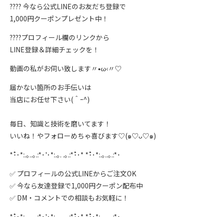
???? 今なら公式LINEのお友だち登録で
1,000円クーポンプレゼント中！
????プロフィール欄のリンクから
LINE登録＆詳細チェックを！
動画の私がお伺い致します〃•ω‹〃♡
届かない箇所のお手伝いは
当店にお任せ下さい(＾ｰ^)
⁡毎日、知識と技術を磨いてます！
いいね！やフォローめちゃ喜びます♡(๑♡ᴗ♡๑)
*･゚゚･*:.｡..｡.:*･'･*:.｡. .｡.:*･゚゚･* *･゚゚･*:.｡..｡.:*･
✅ プロフィールの公式LINEからご注文OK
✅ 今なら友達登録で1,000円クーポン配布中
✅ DM・コメントでの相談もお気軽に！
*･゚゚･*:.｡..｡.:*･'･*:.｡. .｡.:*･゚゚･* *･゚゚･*:.｡..｡.:*･