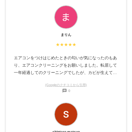
まりん
★★★★★
エアコンをつけはじめたときの匂いが気になったのもあ
り、エアコンクリーニングをお願いしました。転居して
一年経過してのクリーニングでしたが、カビが生えてる
など汚れの状態を丁寧に説明してくれながら作業をして
(Googleのクチコミから引用)
くださいました。狭い部屋なのですが、ほかの家具等が
0
汚れないように気遣って下さり気持ちよく作業していた
だきました。クリーニング後は匂いも気にぬらなくなり
エアコンの効きもよい気がします。やっぱりプロにお願
いするのがいいですね。また次回もお願いしようと思い
ます。ありがとうございました。