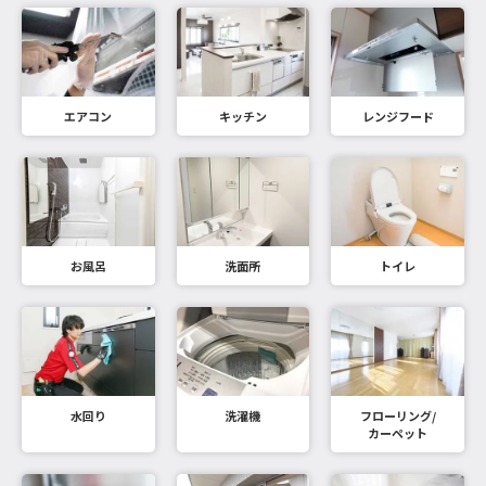
エアコン
キッチン
レンジフード
お風呂
洗面所
トイレ
水回り
洗濯機
フローリング/
カーペット