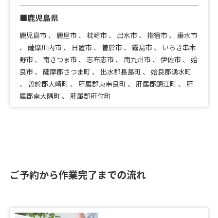
■鹿児島県
鹿児島市
、
鹿屋市
、
枕崎市
、
出水市
、
指宿市
、
垂水市
、
薩摩川内市
、
日置市
、
曽於市
、
霧島市
、
いちき串木
野市
、
南さつま市
、
志布志市
、
南九州市
、
伊佐市
、
姶
良市
、
薩摩郡さつま町
、
出水郡長島町
、
姶良郡湧水町
、
曽於郡大崎町
、
肝属郡東串良町
、
肝属郡錦江町
、
肝
属郡南大隅町
、
肝属郡肝付町
ご予約から作業完了までの流れ