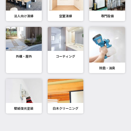
法人向け清掃
空室清掃
専門設備
外構・屋外
コーティング
除菌・消臭
壁紙復元塗装
白木クリーニング