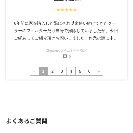
shintaro matsuo
★★★★★
6年前に家を購入した際にそれ以来使い続けてきたクー
ラーのフィルターだけ自身で掃除していましたが、今回
ご縁あってご紹介頂きお願いしました。作業の際に中を
見させて頂きましたが、正直、想像を絶する汚れ具合で
(Googleのクチコミから引用)
で鳥肌が立ちました…。作業の手際がとっても良く、終
0
わってみると鳥肌もおさまり、逆に清々しい気持ちにな
りました。クーラーも冷え方が格別に良くなり、価格以
«
1
2
3
4
5
6
»
上のお仕事をしてくださり今後もお願いしたいです。
よくあるご質問