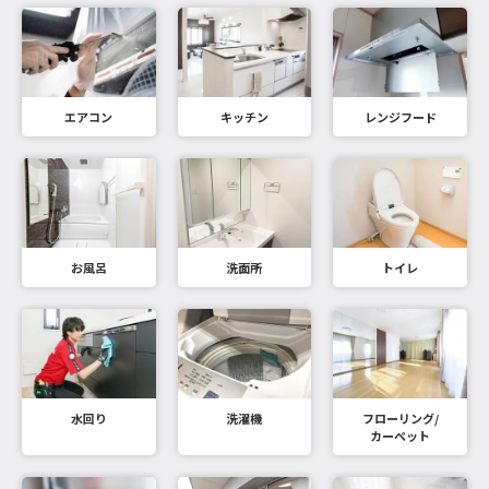
エアコン
キッチン
レンジフード
お風呂
洗面所
トイレ
水回り
洗濯機
フローリング/
カーペット