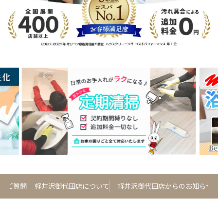
るご質問
軽井沢御代田店について
軽井沢御代田店からのお知らせ