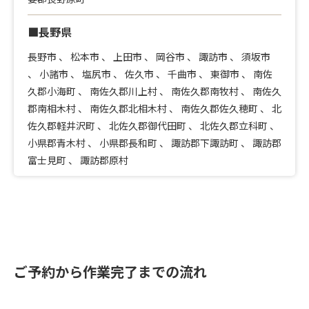
■長野県
長野市
、
松本市
、
上田市
、
岡谷市
、
諏訪市
、
須坂市
、
小諸市
、
塩尻市
、
佐久市
、
千曲市
、
東御市
、
南佐
久郡小海町
、
南佐久郡川上村
、
南佐久郡南牧村
、
南佐久
郡南相木村
、
南佐久郡北相木村
、
南佐久郡佐久穂町
、
北
佐久郡軽井沢町
、
北佐久郡御代田町
、
北佐久郡立科町
、
小県郡青木村
、
小県郡長和町
、
諏訪郡下諏訪町
、
諏訪郡
富士見町
、
諏訪郡原村
ご予約から作業完了までの流れ