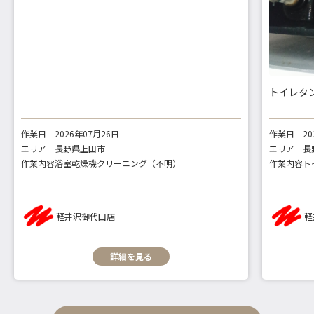
トイレタ
作業日
2026年07月26日
作業日
2
エリア
長野県上田市
エリア
長
作業内容
浴室乾燥機クリーニング（不明）
作業内容
ト
軽井沢御代田店
軽
詳細を見る