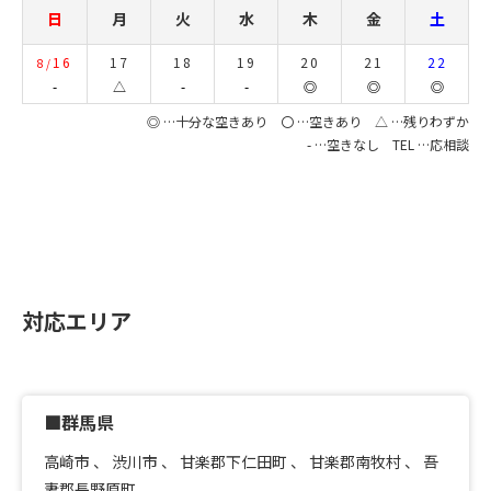
日
月
火
水
木
金
土
16
17
18
19
20
21
22
8/
-
△
-
-
◎
◎
◎
◎ …十分な空きあり 〇 …空きあり △ …残りわずか
- …空きなし TEL …応相談
対応エリア
■群馬県
高崎市
、
渋川市
、
甘楽郡下仁田町
、
甘楽郡南牧村
、
吾
妻郡長野原町