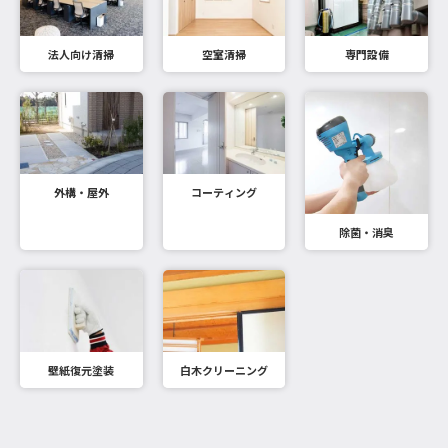
法人向け清掃
空室清掃
専門設備
外構・屋外
コーティング
除菌・消臭
壁紙復元塗装
白木クリーニング