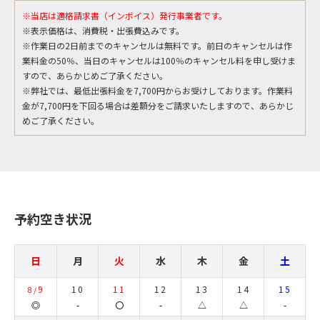
※当店は適格請求書（インボイス）発行事業者です。
※表示価格は、消費税・出張費込みです。
※作業日の2日前までのキャンセルは無料です。前日のキャンセルは作
業料金の50％、当日のキャンセルは100％のキャンセル料を申し受けま
すので、あらかじめご了承ください。
※弊社では、最低出張料金を7,700円からお受けしております。作業料
金が7,700円を下回る場合は差額分をご請求いたしますので、あらかじ
めご了承ください。
予約空き状況
日
月
火
水
木
金
土
9
10
11
12
13
14
15
8/
◎
-
〇
-
△
△
-