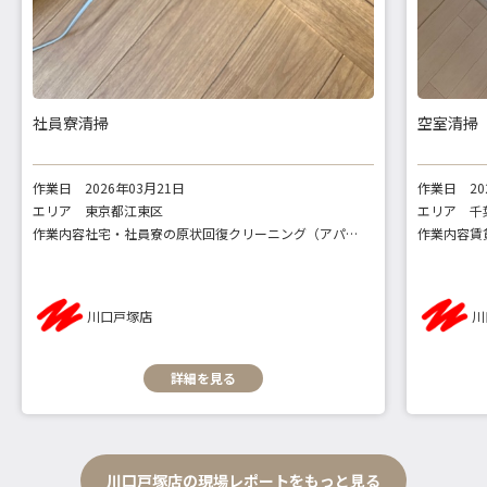
社員寮清掃
空室清掃
作業日
2026年03月21日
作業日
2
エリア
東京都江東区
エリア
千
作業内容
社宅・社員寮の原状回復クリーニング（アパート：1ルーム）
作業内容
川口戸塚店
川
詳細を見る
川口戸塚店の現場レポートをもっと見る