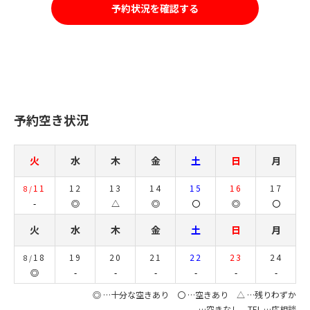
予約状況を確認する
予約空き状況
火
水
木
金
土
日
月
11
12
13
14
15
16
17
8/
-
◎
△
◎
〇
◎
〇
火
水
木
金
土
日
月
18
19
20
21
22
23
24
8/
◎
-
-
-
-
-
-
◎ …十分な空きあり 〇 …空きあり △ …残りわずか
- …空きなし TEL …応相談