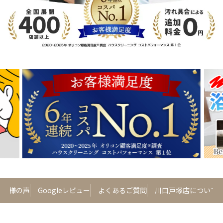
お客様の声
Googleレビュー
よくあるご質問
川口戸塚店について