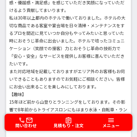
感・優越感・満足感」を感じていただき笑顔になっていただ
けるよう貢献してまいります。
私は30年以上都内のホテルで働いておりました。ホテルの大
切な商品である客室や宴会場を日々清掃・メンテナンスをす
るプロを間近に見ていつか自分もやってみたいと思っていた
時におそうじ革命に出会いました。ホテルで培ったコミュニ
ケーション（笑顔での接客）力とおそうじ革命の技術力で
「安心・安全」なサービスを提供しお客様に喜んでいただき
たいです。
また対応地域を記載しておりますがエリア外のお客様もお伺
いできることもありますのでお気軽にご相談ください。皆様
にお会い出来ることを楽しみにしております。
【趣味】
15年ほど前から山登りとランニングをしております。その影
響で8年前からトライアスロンにもはまり水泳・自転車・ラン
ニングの練習を早朝や休日に行ってます。もし興味があれば
仕事で伺った際にお話しできたら嬉しいです。
問い合わせ
見積もり・注文
メニュー