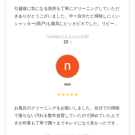
引越後に気になる箇所を丁寧にクリーニングしていただ
きありがとうございました。中々自分だと掃除しにくい
シャッター(雨戸)も最高にピッカピカでした。リピート
でエアコン掃除も頼むようになりました。予約や見積も
(Googleのクチコミから引用)
りも簡潔明瞭で毎回スムーズで助かってます！
1
nori
★★★★★
お風呂のクリーニングをお願いしました。自分での掃除
で落ちない汚れを数年放置していたので諦めていたんで
すが作業も丁寧で隅々までキレイになり良かったです。
また次回もお願いしたいと思います。