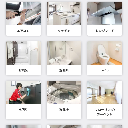
エアコン
キッチン
レンジフード
お風呂
洗面所
トイレ
水回り
洗濯機
フローリング/
カーペット