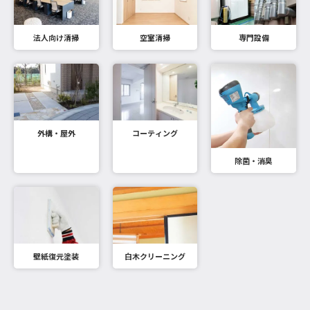
法人向け清掃
空室清掃
専門設備
外構・屋外
コーティング
除菌・消臭
壁紙復元塗装
白木クリーニング