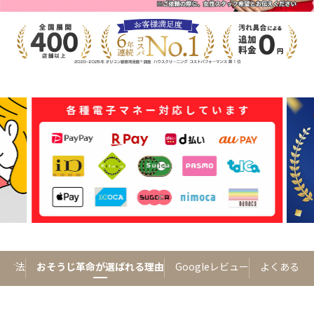
済方法
おそうじ革命が選ばれる理由
Googleレビュー
よくあるご