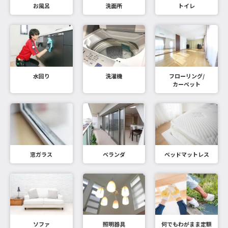
お風呂
洗面所
トイレ
水回り
洗濯機
フローリング/
カーペット
窓ガラス
ベランダ
ベッドマットレス
ソファ
照明器具
何でもわがまま定額