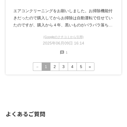
エアコンクリーニングをお願いしました。お掃除機能付
きだったので購入してからお掃除は自動運転で任せてい
たのですが、購入から４年、黒いものがパラパラ落ちる
ようになり依頼させて頂きました。内部はカビが多く、
(Googleのクチコミから引用)
予定より大幅に時間を割いて頂きとても綺麗にしてもら
2025年06月09日 16:14
いました。ありがとうございました(^-^)
1
«
1
2
3
4
5
»
よくあるご質問