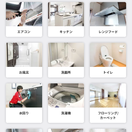
エアコン
キッチン
レンジフード
お風呂
洗面所
トイレ
水回り
洗濯機
フローリング/
カーペット