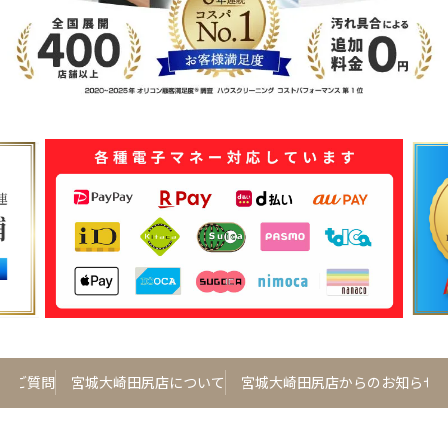
るご質問
宮城大崎田尻店について
宮城大崎田尻店からのお知らせ