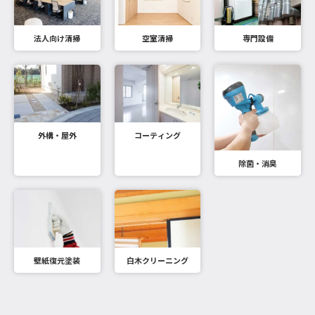
法人向け清掃
空室清掃
専門設備
外構・屋外
コーティング
除菌・消臭
壁紙復元塗装
白木クリーニング