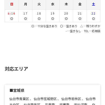
日
月
火
水
木
金
土
16
17
18
19
20
21
22
8/
◎
◎
◎
◎
◎
◎
◎
◎ …十分な空きあり 〇 …空きあり △ …残りわずか
- …空きなし TEL …応相談
対応エリア
■宮城県
仙台市青葉区
、
仙台市宮城野区
、
仙台市若林区
、
仙台市
太白区
、
仙台市泉区
、
石巻市
、
塩竈市
、
気仙沼市
、
白