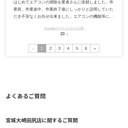
はじめてエアコンの掃除を業者さんに依頼しました。作
業前、作業途中、作業終了後にしっかりと説明していた
だき不安なくお任せ出来ました。エアコンの機能等につ
いてもいろいろと教えていただけて勉強になりました。
(Googleのクチコミから引用)
これで安心してエアコンを使えます☺️最後にテレビの移
1
動まで手伝っていただいて助かりました。また機会があ
ればお願いします。
«
1
2
3
4
5
6
»
よくあるご質問
宮城大崎田尻店に関するご質問