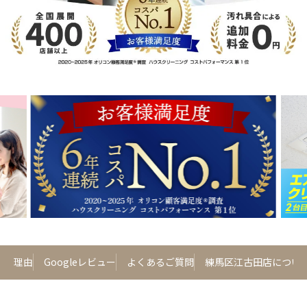
れる理由
Googleレビュー
よくあるご質問
練馬区江古田店につい