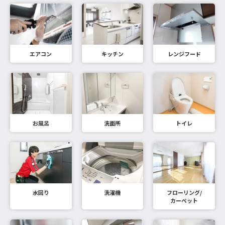
エアコン
キッチン
レンジフード
お風呂
洗面所
トイレ
水回り
洗濯機
フローリング/
カーペット