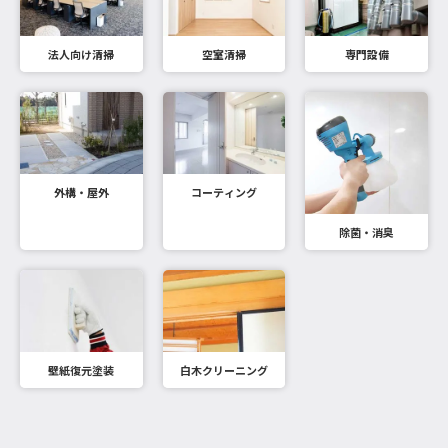
法人向け清掃
空室清掃
専門設備
外構・屋外
コーティング
除菌・消臭
壁紙復元塗装
白木クリーニング