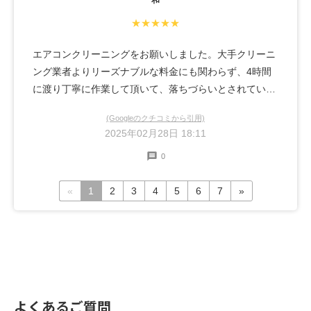
和
★★★★★
エアコンクリーニングをお願いしました。大手クリーニ
ング業者よりリーズナブルな料金にも関わらず、4時間
に渡り丁寧に作業して頂いて、落ちづらいとされている
布張りの箇所のカビまで綺麗になりました！また定期的
(Googleのクチコミから引用)
にお願いしたいと思っています
2025年02月28日 18:11
0
«
1
2
3
4
5
6
7
»
よくあるご質問