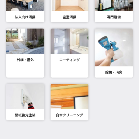
法人向け清掃
空室清掃
専門設備
外構・屋外
コーティング
除菌・消臭
壁紙復元塗装
白木クリーニング