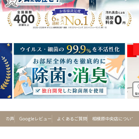
客様の声
Googleレビュー
よくあるご質問
相模原中央店について