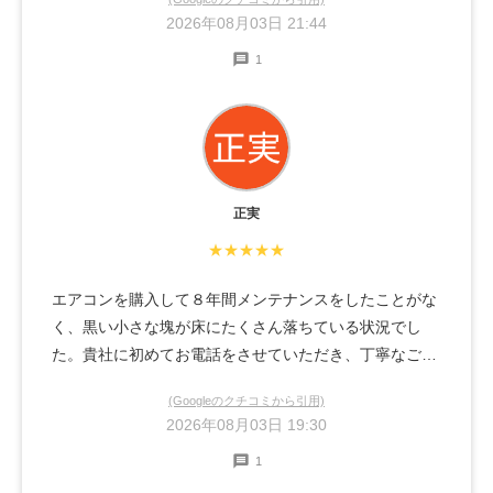
2026年08月03日 21:44
1
正実
★★★★★
エアコンを購入して８年間メンテナンスをしたことがな
く、黒い小さな塊が床にたくさん落ちている状況でし
た。貴社に初めてお電話をさせていただき、丁寧なご説
明（黒い小さな塊の意味）とメンテナンス作業日時を即
(Googleのクチコミから引用)
決めてくださり、また、メンテナンス当日も丁寧なご説
2026年08月03日 19:30
明（画像等）と綺麗な仕上がりに大満足でした。暑いな
1
かでの作業、本当に大変だったと思います。本当にお疲
れ様でした！なお、エアコンのメンテナンス完了後、レ