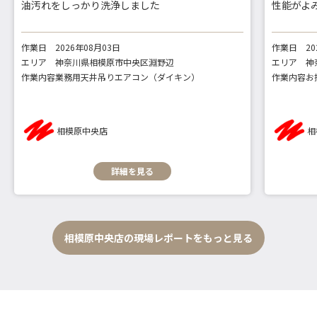
油汚れをしっかり洗浄しました
性能がよ
作業日
2026年08月03日
作業日
2
エリア
神奈川県相模原市中央区淵野辺
エリア
神
作業内容
業務用天井吊りエアコン（ダイキン）
作業内容
お
相模原中央店
相
詳細を見る
相模原中央店の現場レポートをもっと見る