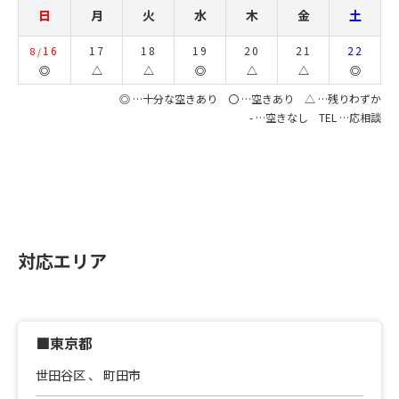
日
月
火
水
木
金
土
16
17
18
19
20
21
22
8/
◎
△
△
◎
△
△
◎
◎ …十分な空きあり 〇 …空きあり △ …残りわずか
- …空きなし TEL …応相談
対応エリア
■東京都
世田谷区
、
町田市