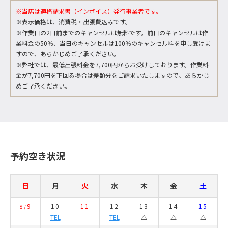
※当店は適格請求書（インボイス）発行事業者です。
※表示価格は、消費税・出張費込みです。
※作業日の2日前までのキャンセルは無料です。前日のキャンセルは作
業料金の50％、当日のキャンセルは100％のキャンセル料を申し受けま
すので、あらかじめご了承ください。
※弊社では、最低出張料金を7,700円からお受けしております。作業料
金が7,700円を下回る場合は差額分をご請求いたしますので、あらかじ
めご了承ください。
予約空き状況
日
月
火
水
木
金
土
9
10
11
12
13
14
15
8/
-
TEL
-
TEL
△
△
△