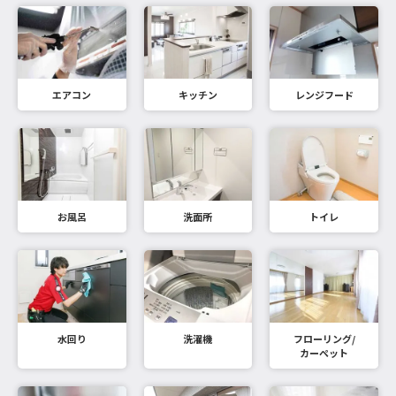
エアコン
キッチン
レンジフード
お風呂
洗面所
トイレ
水回り
洗濯機
フローリング/
カーペット