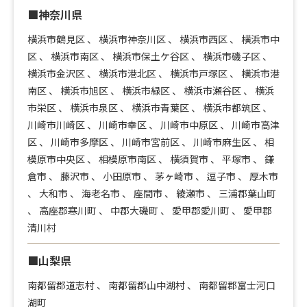
■神奈川県
横浜市鶴見区
、
横浜市神奈川区
、
横浜市西区
、
横浜市中
区
、
横浜市南区
、
横浜市保土ケ谷区
、
横浜市磯子区
、
横浜市金沢区
、
横浜市港北区
、
横浜市戸塚区
、
横浜市港
南区
、
横浜市旭区
、
横浜市緑区
、
横浜市瀬谷区
、
横浜
市栄区
、
横浜市泉区
、
横浜市青葉区
、
横浜市都筑区
、
川崎市川崎区
、
川崎市幸区
、
川崎市中原区
、
川崎市高津
区
、
川崎市多摩区
、
川崎市宮前区
、
川崎市麻生区
、
相
模原市中央区
、
相模原市南区
、
横須賀市
、
平塚市
、
鎌
倉市
、
藤沢市
、
小田原市
、
茅ヶ崎市
、
逗子市
、
厚木市
、
大和市
、
海老名市
、
座間市
、
綾瀬市
、
三浦郡葉山町
、
高座郡寒川町
、
中郡大磯町
、
愛甲郡愛川町
、
愛甲郡
清川村
■山梨県
南都留郡道志村
、
南都留郡山中湖村
、
南都留郡富士河口
湖町