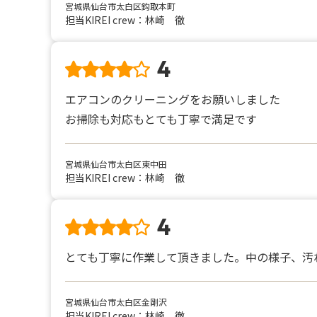
宮城県仙台市太白区鈎取本町
担当KIREI crew：林崎 徹
4
エアコンのクリーニングをお願いしました
お掃除も対応もとても丁寧で満足です
宮城県仙台市太白区東中田
担当KIREI crew：林崎 徹
4
とても丁寧に作業して頂きました。中の様子、汚
宮城県仙台市太白区金剛沢
担当KIREI crew：林崎 徹