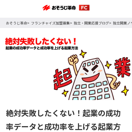
おそうじ革命
フランチャイズ加盟募集
独立・開業応援ブログ
独立開業ノ
絶対失敗したくない！起業の成功
率データと成功率を上げる起業方