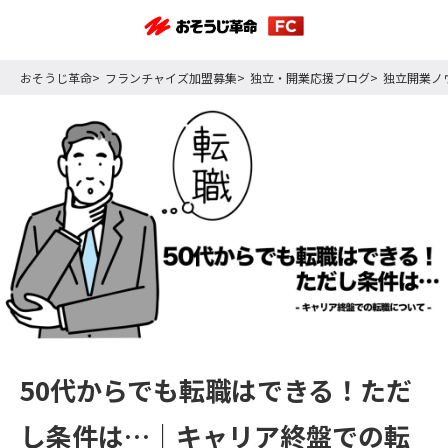
おそうじ革命
フランチャイズ加盟募集
独立・開業応援ブログ
独立開業ノ
50代からでも転職はできる！ただ
し条件は…｜キャリア終盤での転