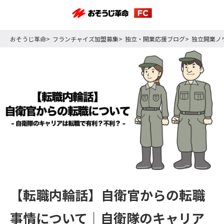
おそうじ革命
フランチャイズ加盟募集
独立・開業応援ブログ
独立開業ノ
【転職内輪話】自衛官からの転職
事情について｜自衛隊のキャリア