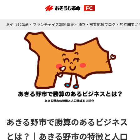
おそうじ革命
フランチャイズ加盟募集
独立・開業応援ブログ
独立開業ノ
あきる野市で勝算のあるビジネス
とは？｜あきる野市の特徴と人口