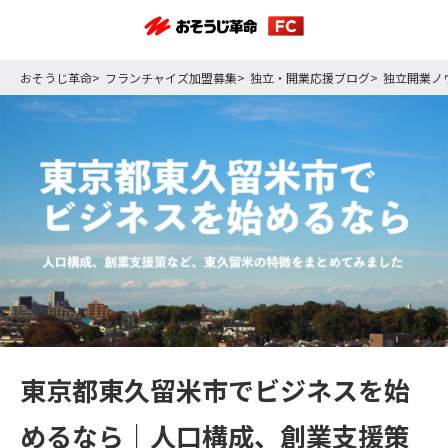
おそうじ革命
フランチャイズ加盟募集
独立・開業応援ブログ
独立開業ノ
東京都東久留米市でビジネスを始
めるなら｜人口構成、創業支援策