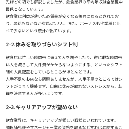
先ほどの項でも解説しましたが、飲食業界の平均年収は全業種中
最低となっています。
飲食業は利益が薄いため賃金が安くなる傾向にあるとされてお
り、昇給もなかなか有馬sねせん。また、ボーナスも他業種と比
べて少ないという統計が出ています。
2-2.休みを取りづらいシフト制
飲食店は忙しい時間帯に備えて人を増やしたり、逆に暇な時間帯
は人を減らして人件費がかからないようにする、といったシフト
制の人員配置をしているところがほとんどです。
人手不足のお店なら問題ありませんが、人手不足のところではシ
フトがうまく機能せず、自由に休みが取れないストレスから、転
職を決意する人が多いようです。
2-3.キャリアアップが望めない
飲食業界は、キャリアアップが難しい職種といわれています。
調理師免許やマネージャー業の資格を取るなどすれば昇給するこ