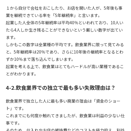
１から自分で会社をおこしたり、お店を開いた人が、5年後も事
業を継続できている率を「5年継続率」と言います。
起業した人全体の5年継続率は平均40％といわれており、10人い
たら4人しか生き残ることができないという厳しい数字が出てい
ます。
しかもこの数字は全業種の平均です。飲食業界に限って見てみる
と、5年継続率は20％であり、さらに10年後の継続率となるとわ
ずか10％まで落ち込んでしまいます。
起業を考える上で、飲食業はとてもハードルが高い業種であるこ
とがわかります。
4-2.飲食業界での独立で最も多い失敗理由は？
飲食業界で独立した人に最も多い廃業の理由は「資金のショー
ト」です。
これまでにも何度か触れてきましたが、飲食業は利益の少ない仕
事です。
そのため、仕入れやお店の維持費などのコストを極力抑え、利益