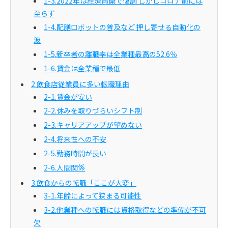
1-3.2022年は経済再開で復調 しかしコロナ前には
至らず
1-4.配膳ロボットの普及など 押し寄せる自動化の
波
1-5.新卒者の離職率は全業種最高の52.6％
1-6.賃金は全業種で最低
2.飲食店従業員に多い転職理由
2-1.賃金が安い
2-2.休みを取りづらいシフト制
2-3.キャリアアップが望めない
2-4.将来性への不安
2-5.勤務時間が長い
2-6.人間関係
3.飲食からの転職「ここが大変」
3-1.年齢によって狭まる可能性
3-2.他業種への転職には資格取得などの準備が不可
欠