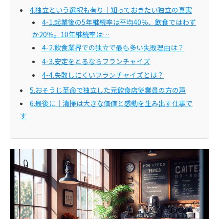
4.独立という選択も有り｜知っておきたい独立の真実
4-1.起業後の5年継続率は平均40％、飲食ではわず
か20％。10年継続率は…
4-2.飲食業界での独立で最も多い失敗理由は？
4-3.安定をとるならフランチャイズ
4-4.失敗しにくいフランチャイズとは？
5.おそうじ革命で独立した元飲食店従業員の方の声
6.最後に｜清掃は大きな価値と感動を生み出す仕事で
す