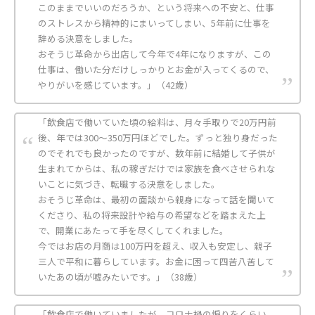
このままでいいのだろうか、という将来への不安と、仕事
のストレスから精神的にまいってしまい、5年前に仕事を
辞める決意をしました。
おそうじ革命から出店して今年で4年になりますが、この
仕事は、働いた分だけしっかりとお金が入ってくるので、
やりがいを感じています。」（42歳）
「飲食店で働いていた頃の給料は、月々手取りで20万円前
後、年では300〜350万円ほどでした。ずっと独り身だった
のでそれでも良かったのですが、数年前に結婚して子供が
生まれてからは、私の稼ぎだけでは家族を食べさせられな
いことに気づき、転職する決意をしました。
おそうじ革命は、最初の面談から親身になって話を聞いて
くださり、私の将来設計や給与の希望などを踏まえた上
で、開業にあたって手を尽くしてくれました。
今ではお店の月商は100万円を超え、収入も安定し、親子
三人で平和に暮らしています。お金に困って四苦八苦して
いたあの頃が嘘みたいです。」（38歳）
「飲食店で働いていましたが、コロナ禍の煽りをくらい、