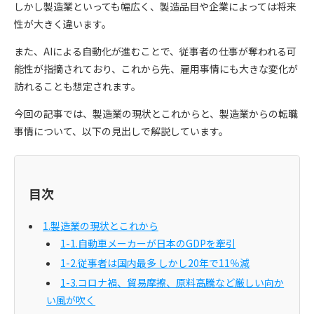
しかし製造業といっても幅広く、製造品目や企業によっては将来
性が大きく違います。
また、AIによる自動化が進むことで、従事者の仕事が奪われる可
能性が指摘されており、これから先、雇用事情にも大きな変化が
訪れることも想定されます。
今回の記事では、製造業の現状とこれからと、製造業からの転職
事情について、以下の見出しで解説しています。
目次
1.製造業の現状とこれから
1-1.自動車メーカーが日本のGDPを牽引
1-2.従事者は国内最多 しかし20年で11％減
1-3.コロナ禍、貿易摩擦、原料高騰など厳しい向か
い風が吹く