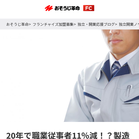
おそうじ革命
フランチャイズ加盟募集
独立・開業応援ブログ
独立開業ノ
20年で職業従事者11％減！？製造