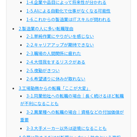
1-4.企業や品目によって将来性が分かれる
1-5.AIによる自動化で仕事がなくなる可能性
1-6.これからの製造業はITスキルが問われる
2.製造業の人に多い転職理由
2-1.単純作業にやりがいを感じない
2-2.キャリアアップが期待できない
2-3.職場の人間関係に疲れた
2-4.大怪我をするリスクがある
2-5.夜勤がきつい
2-6.希望通りに休みが取れない
3.工場勤務からの転職「ここが大変」
3-1.同業他社への転職の場合｜長く続けるほど転職
が不利になることも
3-2.異業種への転職の場合｜資格などの付加価値が
重要
3-3.大手メーカー以外は逆境になることも