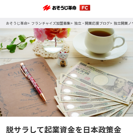
おそうじ革命
フランチャイズ加盟募集
独立・開業応援ブログ
独立開業ノ
脱サラして起業資金を日本政策金