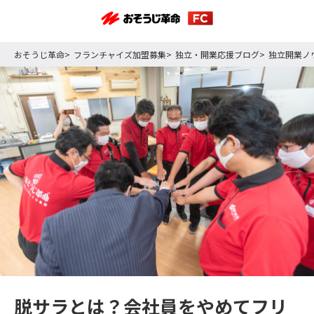
おそうじ革命
フランチャイズ加盟募集
独立・開業応援ブログ
独立開業ノ
脱サラとは？会社員をやめてフリ