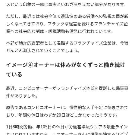
スという印象の一部は事実といわざるをえない部分があります。
ただし、最近では社会全体で違法性のある労働への監視の目が厳
しくなってきており、ブラックな経営を続けるフランチャイズ企
業への社会的な制裁・糾弾活動も活発に行われています。
本部が絶対的支配者として君臨するフランチャイズ企業は、今後
どんどん淘汰されていくことでしょう。
イメージ④オーナーは休みがなくずっと働き続け
ている
最近、コンビニオーナーがフランチャイズ本部を提訴した民事事
件がありました。
原告であるコンビニオーナーは、慢性的な人手不足に悩まされて
おり、年間の休日はわずか20日ほどしかなかったそうです。
1日8時間労働、年105日の休日が労働基準法クリアの最低ライン
といわれていますから、このオーナーさんは想像を絶するほどブ