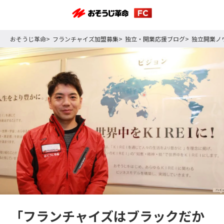
おそうじ革命
フランチャイズ加盟募集
独立・開業応援ブログ
独立開業ノ
「フランチャイズはブラックだか