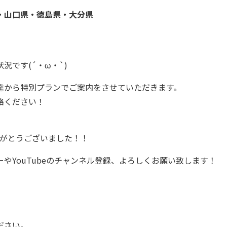
・山口県・徳島県・大分県
です(´・ω・`)
達から特別プランでご案内をさせていただきます。
絡ください！
りがとうございました！！
やYouTubeのチャンネル登録、よろしくお願い致します！
ださい。