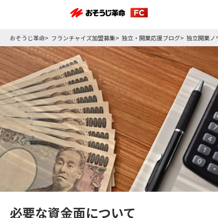
おそうじ革命
フランチャイズ加盟募集
独立・開業応援ブログ
独立開業ノ
必要な資金面について