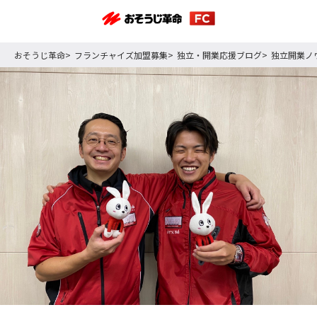
おそうじ革命
フランチャイズ加盟募集
独立・開業応援ブログ
独立開業ノ