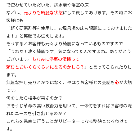
で使わせていただいた、排水溝や浴室の床
などは、
元よりも綺麗な状態
にして戻してあげます。その時にお
客様にも
「軽く研磨剤等を使用し、お風呂場の床も綺麗にしておきました
よ！」と笑顔でお伝えします。
そうするとお客様も元々より綺麗になっているものですので
「うわあ！凄く綺麗です。気になってたんですよね。ありがとう
ございます。
ちなみに浴室の清掃って
頼むとおいくらくらいになるのかしら？
」と言ってこられたりし
ます。
無理な押し売りとかではなく、やはりお客様との会話も
心
が大切
です。
何をしたら相手が喜ぶのか？
おそうじ革命の高い技術力を用いて、一体何をすればお客様の隠
れたニーズを引き出せるのか？
これらを愚直に行うことがリピーターになる秘訣となるわけで
す。