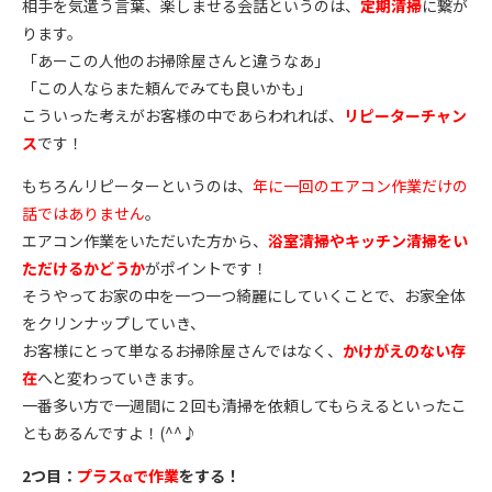
相手を気遣う言葉、楽しませる会話というのは、
定期清掃
に繋が
ります。
「あーこの人他のお掃除屋さんと違うなあ」
「この人ならまた頼んでみても良いかも」
こういった考えがお客様の中であらわれれば、
リピーターチャン
ス
です！
もちろんリピーターというのは、
年に一回のエアコン作業だけの
話ではありません
。
エアコン作業をいただいた方から、
浴室清掃やキッチン清掃をい
ただけるかどうか
がポイントです！
そうやってお家の中を一つ一つ綺麗にしていくことで、お家全体
をクリンナップしていき、
お客様にとって単なるお掃除屋さんではなく、
かけがえのない存
在
へと変わっていきます。
一番多い方で一週間に２回も清掃を依頼してもらえるといったこ
ともあるんですよ！(^^♪
2つ目：
プラスαで作業
をする！