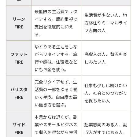
最低限の生活費でリタ
生活費が少ない人、地
リーン
イアする。節約重視で
方移住やミニマルライ
FIRE
支出を徹底的に抑え
フ志向の人
る。
ゆとりある生活をしな
ファット
がらリタイアする。旅
高収入の人、贅沢も楽
FIRE
行や趣味、住環境など
しみたい人
にもお金を使う。
完全リタイアせず、生
仕事も少しは続けたい
バリスタ
活費の一部をゆるく働
人、社会とのつながり
FIRE
いて補う。自由度の高
を保ちたい人
い働き方を選ぶ。
本業からは退くが、副
サイド
業やスモールビジネス
起業志向のある人、副
FIRE
で収入を得ながら生活
収入がすでにある人