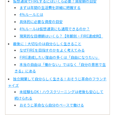
仮想通貨でFIREするにはいくら必要？資産額の目安
まずは年間の生活費を詳細に把握する
4％ルールとは
具体的に必要な資産の目安
4％ルールは仮想通貨にも通用できるのか？
現実的な目標額はいくら？【年齢別・FIRE達成例】
最後に｜大切なのは自分らしく生きること
なぜFIREを目指すのかをよく考えてみる
FIRE達成したい理由の多くは「自由になりたい」
本当の自由は「働かない」ではなく「自分の意思で生
きる」にある
独立開業して自分らしく生きる！おそうじ革命のフランチ
ャイズ
未経験もOK！ハウスクリーニングは老後も安心して
続けられる
おそうじ革命なら自分のペースで働ける