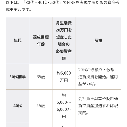
以下は、「30代・40代・50代」でFIREを実現するための資産形
成モデルです。
月生活費
20万円を
達成目標
想定した
年代
解説
年齢
場合の
必要資産
額
20代から積立・仮想
約6,000
30代前半
35歳
通貨投資を開始。運用
万円
益がカギ。
約
会社員＋副業や仮想通
5,000〜
40代
45歳
貨で資産加速すれば現
6,000万
実的。
円