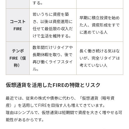
する。
若いうちに資産を築
早期に積立投資を始め
コースト
き、以後は資産運用に
た人、資産形成をすで
FIRE
任せて最低限の収入だ
に進めている人
けで生活を維持する。
数年間だけリタイアや
テンポ
長く働き続ける気はな
長期休暇を取り、後で
FIRE（仮
いが、完全リタイアは
再び働くライフスタイ
称）
考えていない人
ル。
仮想通貨を活用したFIREの特徴とリスク
最近では、従来の株式や債券に代わり、「仮想通貨（暗号資
産）」を活用してFIREを目指す人も増えてきています。
理由はシンプルで、仮想通貨は
短期間で資産を大きく増やせる可
能性
があるからです。