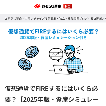
おそうじ革命
フランチャイズ加盟募集
独立・開業応援ブログ
独立開業ノ
仮想通貨でFIREするにはいくら必
要？【2025年版・資産シミュレー