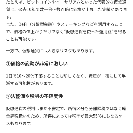
たとえば、ビットコインやイーサリアムといった代表的な仮想通
貨は、過去10年で数十倍〜数百倍に価格が上昇した実績がありま
す。
また、DeFi（分散型金融）やステーキングなどを活用すること
で、価格の値上がりだけでなく“仮想通貨を使った運用益”を得る
ことも可能です。
一方で、仮想通貨には大きなリスクもあります。
①価格の変動が非常に激しい
1日で10〜20％下落
することも珍しくなく、資産が一夜にして半
減する可能性があります。
②法整備や税制の不確実性
仮想通貨の税制はまだ不安定で、所得区分も分離課税ではなく総
合課税扱いのため、所得によっては
税率が最大55％
にもなるケー
スもあります。