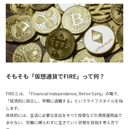
そもそも「仮想通貨でFIRE」って何？
FIREとは、「
F
inancial
I
ndependence,
R
etire
E
arly
」の略で、
「経済的に自立し、早期に退職する」というライフスタイルを指
します。
具体的には、生活に必要な支出をすべて投資などの資産運用益で
まかない、労働に縛られずに生きていく状態を目指す考え方で