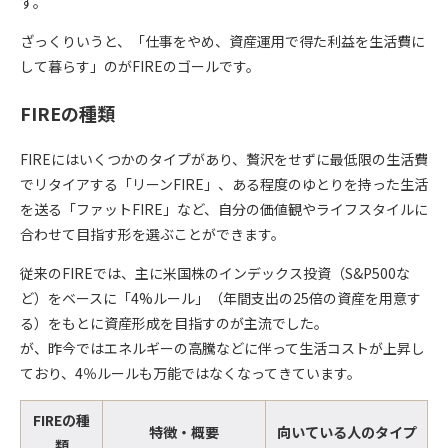
す。
ざっくりいうと、「
仕事をやめ、資産運用で得た利益を生活費に
して暮らす
」のがFIREのゴールです。
FIREの種類
FIREにはいくつかのタイプがあり、贅沢をせずに最低限の生活費
でリタイアする「
リーンFIRE
」、ある程度のゆとりを持った生活
を送る「
ファットFIRE
」など、自分の価値観やライフスタイルに
合わせて目指す形を選ぶことができます。
従来のFIREでは、主に米国株のインデックス投資（S&P500な
ど）をベースに「
4%ルール
」（年間支出の25倍の資産を用意す
る）をもとに資産形成を目指すのが主流でした。
が、昨今ではエネルギーの高騰などに伴って生活コストが上昇し
ており、4％ルールも万能ではなくなってきています。
FIREの種
特徴・概要
向いている人のタイプ
類