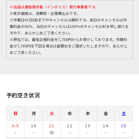
※当店は適格請求書（インボイス）発行事業者です。
※表示価格は、消費税・出張費込みです。
※作業日の2日前までのキャンセルは無料です。前日のキャンセルは作
業料金の50％、当日のキャンセルは100％のキャンセル料を申し受けま
すので、あらかじめご了承ください。
※弊社では、最低出張料金を7,700円からお受けしております。作業料
金が7,700円を下回る場合は差額分をご請求いたしますので、あらかじ
めご了承ください。
予約空き状況
日
月
火
水
木
金
土
9
10
11
12
13
14
15
8/
-
-
◎
-
-
-
-