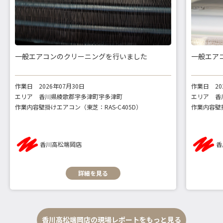
一般エアコンのクリーニングを行いました
一般エア
作業日
2026年07月30日
作業日
2
エリア
香川県綾歌郡宇多津町宇多津町
エリア
香
作業内容
壁掛けエアコン（東芝：RAS-C405D）
作業内容
壁
香川高松端岡店
香
詳細を見る
香川高松端岡店の現場レポートをもっと見る