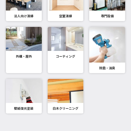
法人向け清掃
空室清掃
専門設備
外構・屋外
コーティング
除菌・消臭
壁紙復元塗装
白木クリーニング