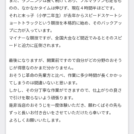
また、ランニングは長く続けており、フルマラソンも走るも
のの、なかなかタイムは伸びず、現在４時間半ほどです。
それと末っ子（小学二年生）が去年からスピードスケートシ
ョートトラックという競技を本格的に始め、そのバックアッ
プに力が入っています。
マイナーな競技ですが、全国大会など間近でみるとそのスピ
ードと迫力に圧倒されます。
最後になりますが、開業前ですので自分がどの分野のおそう
じが得意なのかまだ分かりません。
おそうじ革命の先輩方と比べ、作業に多少時間が長くかかっ
てしまうのは間違いないと思います。
しかし、その分丁寧な作業ができますので、仕上がりの良さ
で引けを取らないよう頑張ります。
是非当店のおそうじを一度体験いただき、願わくばその先も
ずっと長いお付き合いをさせていただけたら幸いです。
よろしくお願いいたします。