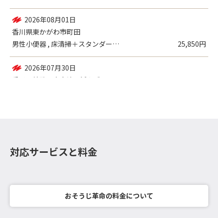
2026年08月01日
香川県東かがわ市町田
男性小便器 , 床清掃＋スタンダードワッ...
25,850円
2026年07月30日
香川県綾歌郡宇多津町浜七番丁
エアコン（壁掛設置）／一般
7,983円
対応サービスと料金
おそうじ革命の料金について