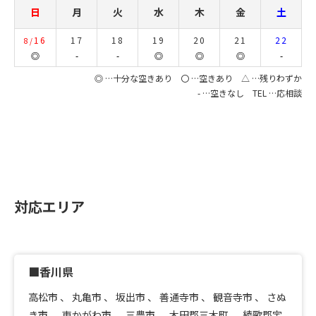
日
月
火
水
木
金
土
16
17
18
19
20
21
22
8/
◎
-
-
◎
◎
◎
-
◎ …十分な空きあり 〇 …空きあり △ …残りわずか
- …空きなし TEL …応相談
対応エリア
■香川県
高松市
、
丸亀市
、
坂出市
、
善通寺市
、
観音寺市
、
さぬ
き市
、
東かがわ市
、
三豊市
、
木田郡三木町
、
綾歌郡宇