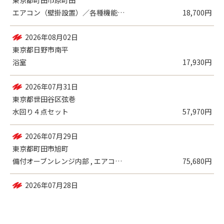
2026年08月03日
エアコン（壁掛設置）／一般
9,980円
東京都町田市原町田
エアコン（壁掛設置）／各種機能付き
18,700円
2026年08月02日
東京都日野市南平
浴室
17,930円
2026年07月31日
東京都世田谷区弦巻
水回り４点セット
57,970円
2026年07月29日
東京都町田市旭町
備付オーブンレンジ内部 , エアコン（壁...
75,680円
2026年07月28日
東京都八王子市上柚木
何でもわがまま定額／スタッフ1名（2時間...
13,200円