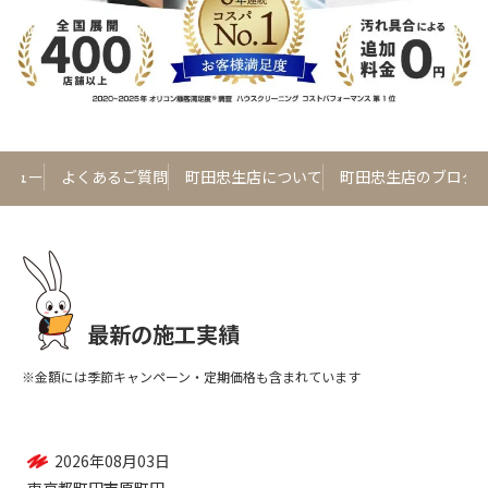
レビュー
よくあるご質問
町田忠生店について
町田忠生店のブログ
最新の施工実績
※金額には季節キャンペーン・定期価格も含まれています
2026年08月03日
東京都町田市忠生