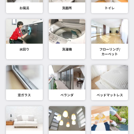
お風呂
洗面所
トイレ
水回り
洗濯機
フローリング/
カーペット
窓ガラス
ベランダ
ベッドマットレス