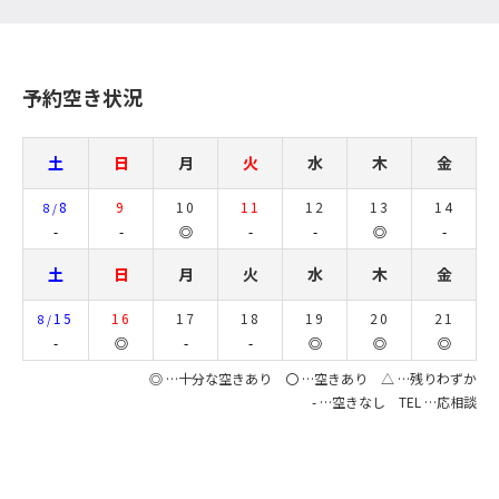
予約空き状況
土
日
月
火
水
木
金
8
9
10
11
12
13
14
8/
-
-
◎
-
-
◎
-
土
日
月
火
水
木
金
15
16
17
18
19
20
21
8/
-
◎
-
-
◎
◎
◎
◎ …十分な空きあり 〇 …空きあり △ …残りわずか
- …空きなし TEL …応相談