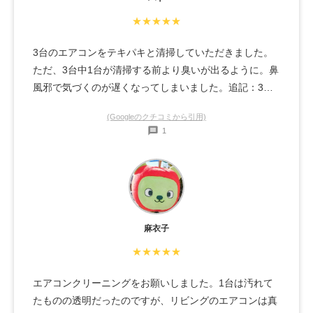
★★★★★
3台のエアコンをテキパキと清掃していただきました。
ただ、3台中1台が清掃する前より臭いが出るように。鼻
風邪で気づくのが遅くなってしまいました。追記：3日
の保証期間は過ぎていたにも関わらず、こちらの状況を
(Googleのクチコミから引用)
鑑み再清掃のご対応をしていただけました。洗剤を前回
1
と違うものに変え消毒もしていただき、短時間で作業を
終えてくださいました。誠実なお人柄が伝わる作業内容
でした。またぜひご依頼させていただきたいです。この
度はありがとうございました。
麻衣子
★★★★★
エアコンクリーニングをお願いしました。1台は汚れて
たものの透明だったのですが、リビングのエアコンは真