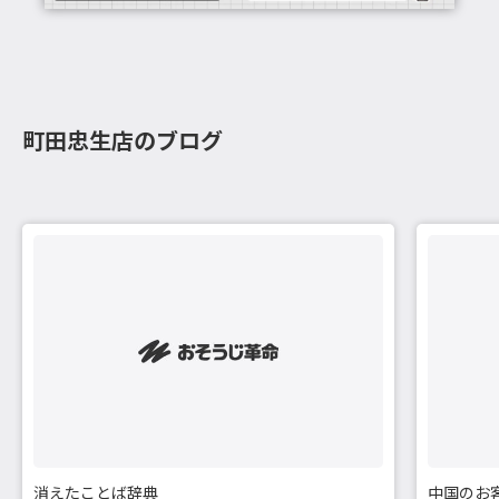
町田忠生店のブログ
消えたことば辞典
中国のお