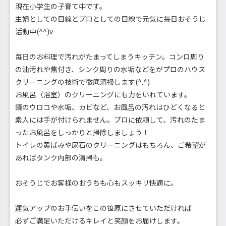
現在小学生の子育て中です。
主婦としての目線とプロとしての目線で元気に毎日おそうじ
活動中(^^)v
毎日のお料理で汚れがたまってしまうキッチン。コンロ周り
の油汚れや焦付き、シンク周りの水垢などをがプロのハウス
クリーニングの技術で徹底清掃します(^.^)
お風呂（浴室）のクリーニングにも力をいれています。
鏡のウロコや水垢、カビなど、お風呂の汚れはひどくなると
素人には手が付けられません。プロに依頼して、汚れのたま
ったお風呂をしっかりと掃除しましょう！
トイレの黄ばみや尿石のクリーニングはもちろん、ご希望が
あればタンク内部の清掃も。
おそうじでお客様のおうちも心もスッキリ快適に。
運気アップのお手伝いをこの笹原にさせていただければ
必ずご満足いただけるキレイと笑顔をお届けします。