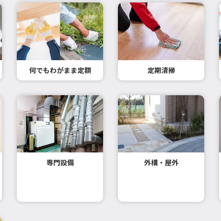
何でもわがまま定額
定期清掃
専門設備
外構・屋外