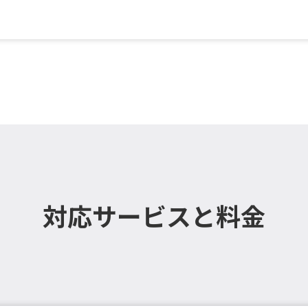
 エアコン（天井設置）／大...
掃
対応サービスと料金