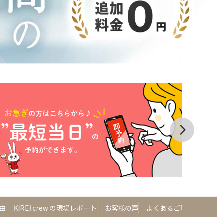
由
KIREI crew の現場レポート
お客様の声
よくあるご質問
三重