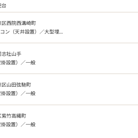
兜台
設置）／各種機能付き , ...
京区西院西溝崎町
アコン（天井設置）／大型埋...
同志社山手
壁掛設置）／一般
京区山田弦馳町
壁掛設置）／一般
区紫竹高縄町