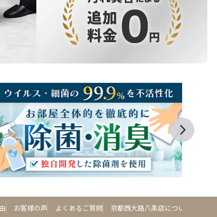
由
お客様の声
よくあるご質問
京都西大路八条店について
京都