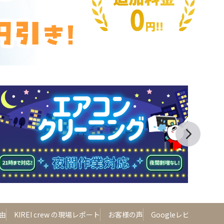
由
KIREI crew の現場レポート
お客様の声
Googleレビュー
よ