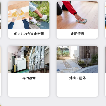
何でもわがまま定額
定期清掃
専門設備
外構・屋外