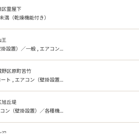
葉区霊屋下
g未満（乾燥機能付き）
山王
設置）／一般 , エアコン...
城野区原町苦竹
ト , エアコン（壁掛設置...
区旭丘堤
アコン（壁掛設置）／各種機...
水沢