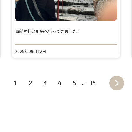
貴船神社と川床へ行ってきました！
2025年09月12日
1
2
3
4
5
18
…