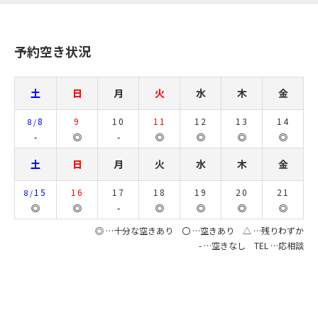
予約空き状況
土
日
月
火
水
木
金
8
9
10
11
12
13
14
8/
-
◎
-
◎
◎
◎
◎
土
日
月
火
水
木
金
15
16
17
18
19
20
21
8/
◎
◎
-
◎
◎
◎
◎
◎ …十分な空きあり 〇 …空きあり △ …残りわずか
- …空きなし TEL …応相談