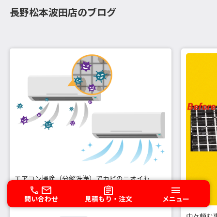
長野松本波田店のブログ
エアコン掃除（分解洗浄）でカビのニオイも
スッキリ！
問い合わせ
見積もり・注文
メニュー
中々頼む