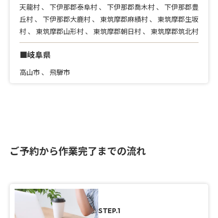
天龍村
、
下伊那郡泰阜村
、
下伊那郡喬木村
、
下伊那郡豊
丘村
、
下伊那郡大鹿村
、
東筑摩郡麻績村
、
東筑摩郡生坂
村
、
東筑摩郡山形村
、
東筑摩郡朝日村
、
東筑摩郡筑北村
■岐阜県
高山市
、
飛騨市
ご予約から作業完了までの流れ
STEP.1