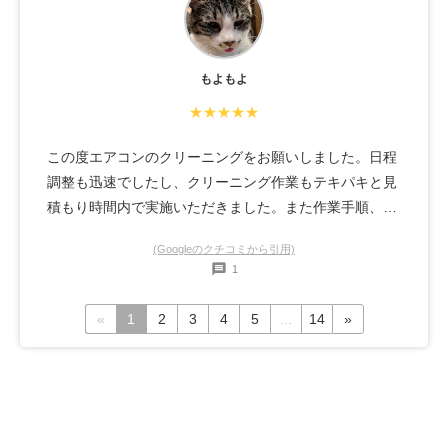
もよもよ
★★★★★
この度エアコンのクリーニングをお願いしました。日程
調整も迅速でしたし、クリーニング作業もテキパキと見
積もり時間内で実施いただきました。また作業手順、エ
アコン自体の構造やなぜエアコンの不具合が起きるのか
(Googleのクチコミから引用)
などの説明や、使用する上での節電対策のなどいろいろ
1
と教えて頂け、エアコンクリーニング以外の部分でも大
変に勉強になりありがたかったです。おかげさまで冷房
«
1
2
3
4
5
...
14
»
の効きが大変良くなりとても満足しております。また次
回もお願いします。