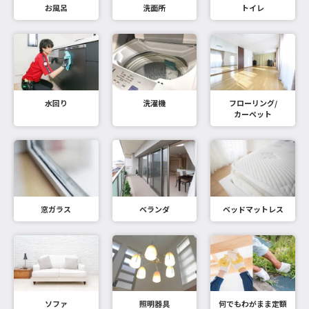
お風呂
洗面所
トイレ
水回り
洗濯機
フローリング/
カーペット
窓ガラス
ベランダ
ベッドマットレス
ソファ
照明器具
何でもわがまま定額