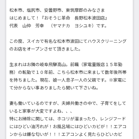
松本市、塩尻市、安曇野市、東筑摩郡のみなさま
はじめまして！『おそうじ革命 長野松本波田店』
代表 山仲 芳幸 （ヤマナカ ヨシユキ）です。
この度、スイカで有名な松本市波田にてハウスクリーニング
のお店をオープンさせて頂きました。
生まれはお隣の岐阜飛騨高山。前職（家電量販店１５年勤
務）の転勤で１０年前、こちら松本市に来まして数年後所帯
を持ちました。現在、娘一人息子一人の父親です。※家電に
て分からない事ありましたら聞いて下さいね。
妻も働いているのですが、夫婦共働きの中で、子育てをして
いると家事が大変ですよね、、、
特にお掃除に関しては、ホコリが溜まったり、レンジフード
にはひどい油汚れが！お風呂場にはひどいカビが！！エアコ
ンからは嫌な匂いが！！！エアコンよく見たらひどいカビ