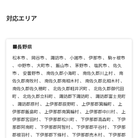
対応エリア
■長野県
松本市
、
岡谷市
、
諏訪市
、
小諸市
、
伊那市
、
駒ヶ根市
、
中野市
、
大町市
、
飯山市
、
茅野市
、
塩尻市
、
佐久
市
、
安曇野市
、
南佐久郡小海町
、
南佐久郡川上村
、
南
佐久郡南牧村
、
南佐久郡南相木村
、
南佐久郡北相木村
、
南佐久郡佐久穂町
、
北佐久郡軽井沢町
、
北佐久郡御代田
町
、
北佐久郡立科町
、
諏訪郡下諏訪町
、
諏訪郡富士見町
、
諏訪郡原村
、
上伊那郡辰野町
、
上伊那郡箕輪町
、
上
伊那郡飯島町
、
上伊那郡南箕輪村
、
上伊那郡中川村
、
上
伊那郡宮田村
、
下伊那郡松川町
、
下伊那郡高森町
、
下伊
那郡阿南町
、
下伊那郡阿智村
、
下伊那郡平谷村
、
下伊那
郡根羽村
、
下伊那郡下條村
、
下伊那郡売木村
、
下伊那郡