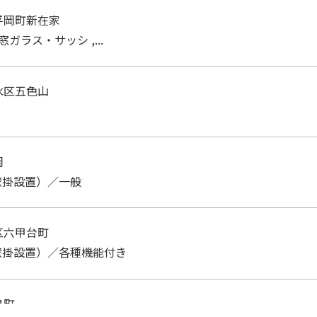
寺天王町
設置）／各種機能付き , ...
平岡町新在家
, 窓ガラス・サッシ ,...
水区五色山
室
岡
壁掛設置）／一般
区六甲台町