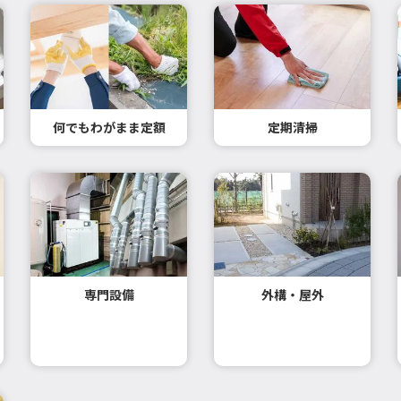
何でもわがまま定額
定期清掃
専門設備
外構・屋外