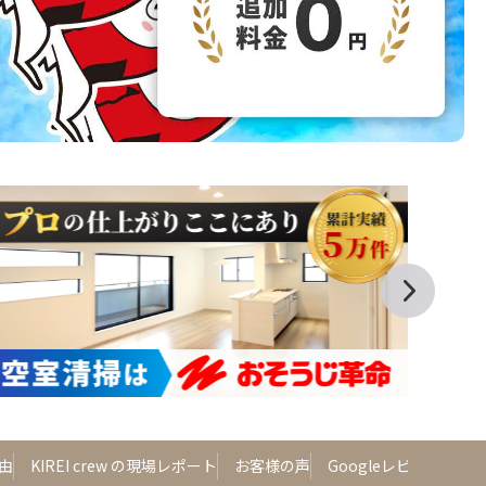
由
KIREI crew の現場レポート
お客様の声
Googleレビュー
よ