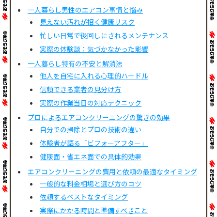
一人暮らし男性のエアコン事情と悩み
見えない汚れが招く健康リスク
忙しい日常で後回しにされるメンテナンス
実際の体験談：気づかなかった影響
一人暮らし特有の不安と解消法
他人を自宅に入れる心理的ハードル
信頼できる業者の見分け方
実際の作業当日の対応テクニック
プロによるエアコンクリーニングの驚きの効果
自分での掃除とプロの技術の違い
体験者が語る「ビフォーアフター」
健康面・省エネ面での具体的効果
エアコンクリーニングの費用と依頼の最適なタイミング
一般的な料金相場と選び方のコツ
依頼するベストなタイミング
実際にかかる時間と準備すべきこと