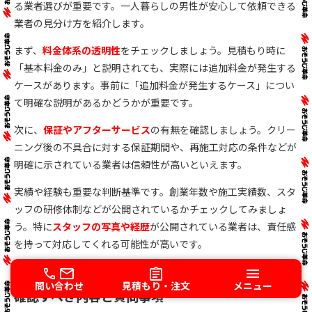
る業者選びが重要です。一人暮らしの男性が安心して依頼できる
業者の見分け方を紹介します。
まず、
料金体系の透明性
をチェックしましょう。見積もり時に
「基本料金のみ」と説明されても、実際には追加料金が発生する
ケースがあります。事前に「追加料金が発生するケース」につい
て明確な説明があるかどうかが重要です。
次に、
保証やアフターサービス
の有無を確認しましょう。クリー
ニング後の不具合に対する保証期間や、再施工対応の条件などが
明確に示されている業者は信頼性が高いといえます。
実績や経験も重要な判断基準です。創業年数や施工実績数、スタ
ッフの研修体制などが公開されているかチェックしてみましょ
う。特に
スタッフの写真や経歴
が公開されている業者は、責任感
を持って対応してくれる可能性が高いです。
問い合わせ
見積もり・注文
メニュー
確認すべき内容と質問事項