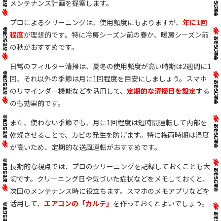
メンテナンス計画を提案します。
プロによるクリーニングは、使用頻度にもよりますが、
年に1回
程度
が理想的です。特に冷房シーズン前の春か、暖房シーズン前
の秋がおすすめです。
日常のフィルター清掃は、夏冬の使用頻度が高い時期は2週間に1
回、それ以外の季節は月に1回程度を目安にしましょう。スマホ
のリマインダー機能などを活用して、
定期的な清掃日を設定
する
のも効果的です。
また、使わない季節でも、月に1回程度は短時間運転して内部を
乾燥させることで、カビの発生を防げます。特に梅雨時期は湿度
が高いため、定期的な送風運転がおすすめです。
長期的な視点では、プロのクリーニングを記録しておくことも大
切です。クリーニング日や気づいた症状などをメモしておくと、
次回のメンテナンス時に役立ちます。スマホのメモアプリなどを
活用して、
エアコンの「カルテ」
を作っておくとよいでしょう。