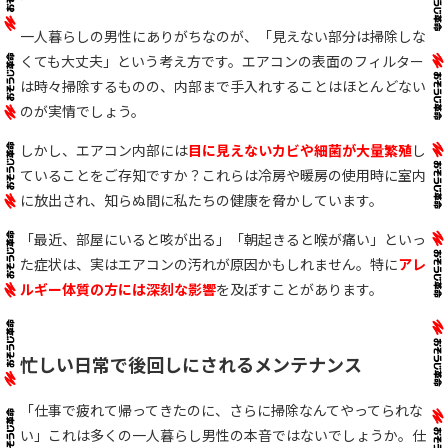
一人暮らしの男性にありがちなのが、「見えない部分は掃除しな
くても大丈夫」という考え方です。エアコンの表面のフィルター
は時々掃除するものの、内部まで手入れすることはほとんどない
のが実情でしょう。
しかし、エアコン内部には
目に見えないカビや細菌が大量繁殖
し
ていることをご存知ですか？これらは冷房や暖房の使用時に室内
に放出され、知らぬ間に私たちの健康を脅かしています。
「最近、部屋にいると咳が出る」「朝起きると喉が痛い」といっ
た症状は、実はエアコンの汚れが原因かもしれません。特に
アレ
ルギー体質の方には深刻な影響
を及ぼすことがあります。
忙しい日常で後回しにされるメンテナンス
「仕事で疲れて帰ってきたのに、さらに掃除なんてやってられな
い」これは多くの一人暮らし男性の本音ではないでしょうか。仕