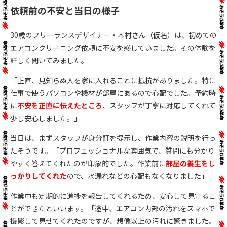
依頼前の不安と当日の様子
30歳のフリーランスデザイナー・木村さん（仮名）は、初めての
エアコンクリーニング依頼に不安を感じていました。その体験を
詳しく聞いてみました。
「正直、見知らぬ人を家に入れることに抵抗がありました。特に
仕事で使うパソコンや機材が部屋にあるので心配でした。予約時
に
不安を正直に伝えたところ
、スタッフが丁寧に対応してくれて
少し安心しました。」
当日は、まずスタッフが身分証を提示し、作業内容の説明を行っ
たそうです。「プロフェッショナルな雰囲気で、質問にも分かり
やすく答えてくれたのが印象的でした。作業前に
部屋の養生をし
っかりしてくれた
ので、水漏れなどの心配もなくなりました」
作業中も定期的に進捗を報告してくれるため、安心して見守るこ
とができたといいます。「途中、エアコン内部の汚れをスマホで
撮影して見せてくれたのですが、想像以上の汚れに驚きました。