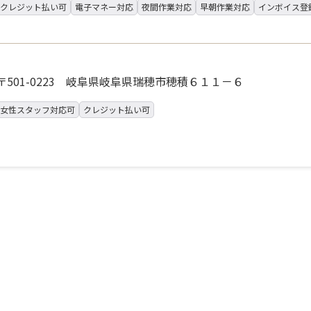
クレジット払い可
電子マネー対応
夜間作業対応
早朝作業対応
インボイス登
〒501-0223 岐阜県岐阜県瑞穂市穂積６１１－６
女性スタッフ対応可
クレジット払い可