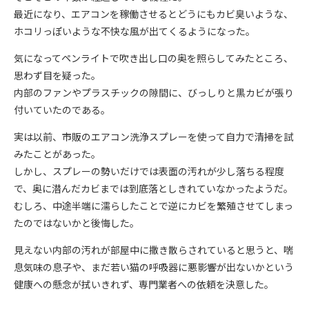
最近になり、エアコンを稼働させるとどうにもカビ臭いような、
ホコリっぽいような不快な風が出てくるようになった。
気になってペンライトで吹き出し口の奥を照らしてみたところ、
思わず目を疑った。
内部のファンやプラスチックの隙間に、びっしりと黒カビが張り
付いていたのである。
実は以前、市販のエアコン洗浄スプレーを使って自力で清掃を試
みたことがあった。
しかし、スプレーの勢いだけでは表面の汚れが少し落ちる程度
で、奥に潜んだカビまでは到底落としきれていなかったようだ。
むしろ、中途半端に濡らしたことで逆にカビを繁殖させてしまっ
たのではないかと後悔した。
見えない内部の汚れが部屋中に撒き散らされていると思うと、喘
息気味の息子や、まだ若い猫の呼吸器に悪影響が出ないかという
健康への懸念が拭いきれず、専門業者への依頼を決意した。