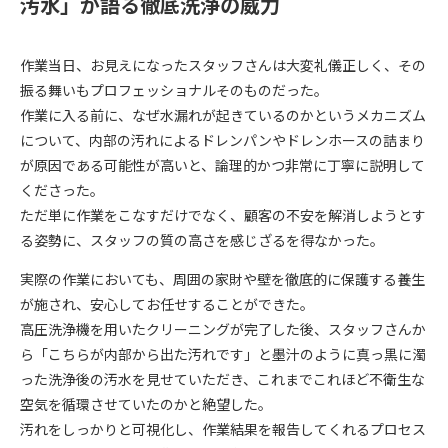
汚水」が語る徹底洗浄の威力
作業当日、お見えになったスタッフさんは大変礼儀正しく、その
振る舞いもプロフェッショナルそのものだった。
作業に入る前に、なぜ水漏れが起きているのかというメカニズム
について、内部の汚れによるドレンパンやドレンホースの詰まり
が原因である可能性が高いと、論理的かつ非常に丁寧に説明して
くださった。
ただ単に作業をこなすだけでなく、顧客の不安を解消しようとす
る姿勢に、スタッフの質の高さを感じざるを得なかった。
実際の作業においても、周囲の家財や壁を徹底的に保護する養生
が施され、安心してお任せすることができた。
高圧洗浄機を用いたクリーニングが完了した後、スタッフさんか
ら「こちらが内部から出た汚れです」と墨汁のように真っ黒に濁
った洗浄後の汚水を見せていただき、これまでこれほど不衛生な
空気を循環させていたのかと絶望した。
汚れをしっかりと可視化し、作業結果を報告してくれるプロセス